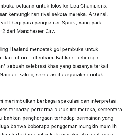
uka peluang untuk lolos ke Liga Champions,
r kemungkinan rival sekota mereka, Arsenal,
g sulit bagi para penggemar Spurs, yang pada
2 dari Manchester City.
Erling Haaland mencetak gol pembuka untuk
r dari tribun Tottenham. Bahkan, beberapa
’, sebuah selebrasi khas yang biasanya terkait
amun, kali ini, selebrasi itu digunakan untuk
i menimbulkan berbagai spekulasi dan interpretasi.
tes terhadap performa buruk tim mereka, sementara
atau bahkan penghargaan terhadap permainan yang
enduga bahwa beberapa penggemar mungkin memilih
ndam terhadap rival sekota mereka, Arsenal, yang