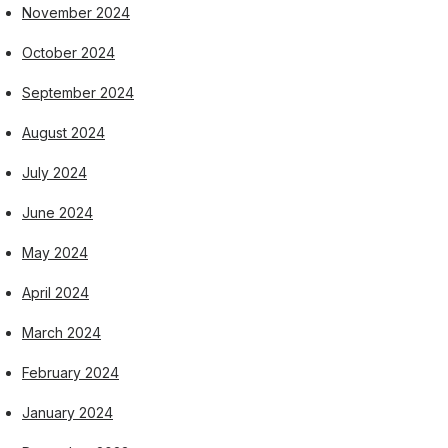
November 2024
October 2024
September 2024
August 2024
July 2024
June 2024
May 2024
April 2024
March 2024
February 2024
January 2024