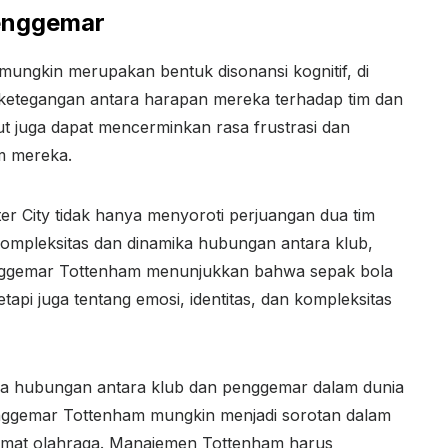
Penggemar
 mungkin merupakan bentuk disonansi kognitif, di
etegangan antara harapan mereka terhadap tim dan
t juga dapat mencerminkan rasa frustrasi dan
m mereka.
r City tidak hanya menyoroti perjuangan dua tim
ompleksitas dan dinamika hubungan antara klub,
enggemar Tottenham menunjukkan bahwa sepak bola
etapi juga tentang emosi, identitas, dan kompleksitas
ya hubungan antara klub dan penggemar dalam dunia
enggemar Tottenham mungkin menjadi sorotan dalam
ngamat olahraga. Manajemen Tottenham harus