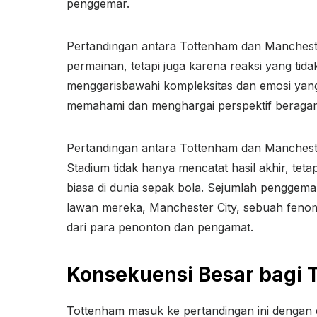
penggemar.
Pertandingan antara Tottenham dan Manchester
permainan, tetapi juga karena reaksi yang tid
menggarisbawahi kompleksitas dan emosi yang 
memahami dan menghargai perspektif beragam 
Pertandingan antara Tottenham dan Mancheste
Stadium tidak hanya mencatat hasil akhir, te
biasa di dunia sepak bola. Sejumlah penggemar
lawan mereka, Manchester City, sebuah feno
dari para penonton dan pengamat.
Konsekuensi Besar bagi 
Tottenham masuk ke pertandingan ini dengan 