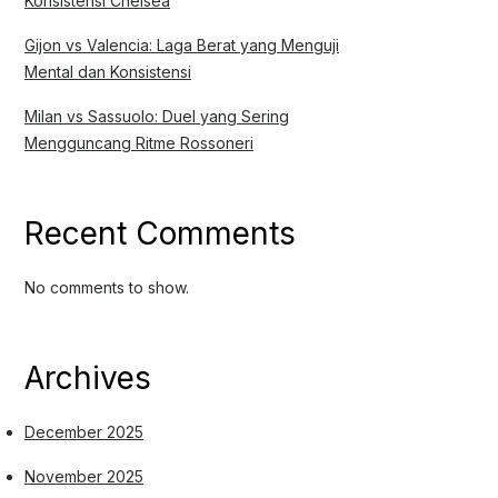
Konsistensi Chelsea
Gijon vs Valencia: Laga Berat yang Menguji
Mental dan Konsistensi
Milan vs Sassuolo: Duel yang Sering
Mengguncang Ritme Rossoneri
Recent Comments
No comments to show.
Archives
December 2025
November 2025