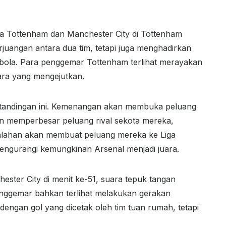
a Tottenham dan Manchester City di Tottenham
rjuangan antara dua tim, tetapi juga menghadirkan
 bola. Para penggemar Tottenham terlihat merayakan
ara yang mengejutkan.
ertandingan ini. Kemenangan akan membuka peluang
kan memperbesar peluang rival sekota mereka,
ekalahan akan membuat peluang mereka ke Liga
mengurangi kemungkinan Arsenal menjadi juara.
ester City di menit ke-51, suara tepuk tangan
enggemar bahkan terlihat melakukan gerakan
 dengan gol yang dicetak oleh tim tuan rumah, tetapi