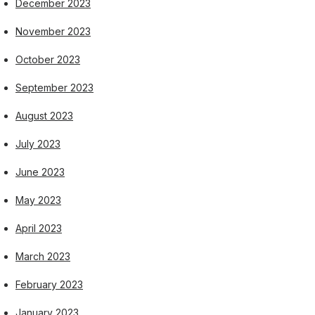
December 2023
November 2023
October 2023
September 2023
August 2023
July 2023
June 2023
May 2023
April 2023
March 2023
February 2023
January 2023