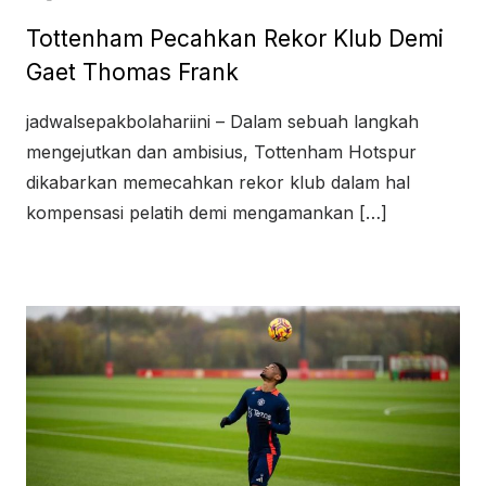
on
Tottenham Pecahkan Rekor Klub Demi
Gaet Thomas Frank
jadwalsepakbolahariini – Dalam sebuah langkah
mengejutkan dan ambisius, Tottenham Hotspur
dikabarkan memecahkan rekor klub dalam hal
kompensasi pelatih demi mengamankan […]