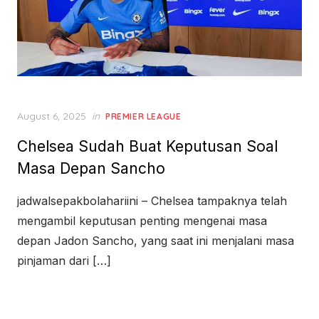
Posted
August 6, 2025
in
PREMIER LEAGUE
on
Chelsea Sudah Buat Keputusan Soal
Masa Depan Sancho
jadwalsepakbolahariini – Chelsea tampaknya telah
mengambil keputusan penting mengenai masa
depan Jadon Sancho, yang saat ini menjalani masa
pinjaman dari […]