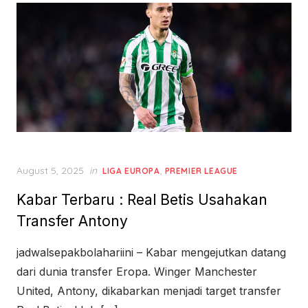
Posted
August 5, 2025
in
,
LIGA EUROPA
PREMIER LEAGUE
on
Kabar Terbaru : Real Betis Usahakan
Transfer Antony
jadwalsepakbolahariini – Kabar mengejutkan datang
dari dunia transfer Eropa. Winger Manchester
United, Antony, dikabarkan menjadi target transfer