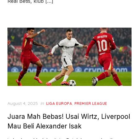
Real Betis, klub […]
Posted
August 4, 2025
in
,
LIGA EUROPA
PREMIER LEAGUE
on
Juara Mah Bebas! Usai Wirtz, Liverpool
Mau Beli Alexander Isak