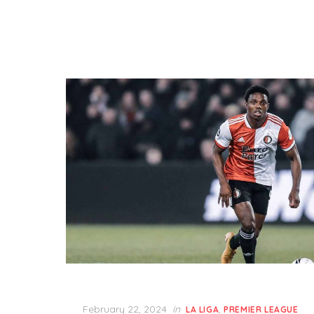
Posted
February 22, 2024
in
,
LA LIGA
PREMIER LEAGUE