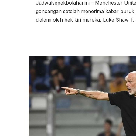
Jadwalsepakbolahariini – Manchester Unit
goncangan setelah menerima kabar buruk
dialami oleh bek kiri mereka, Luke Shaw. [