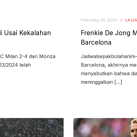
Posted
February 26, 2024
in
LA LI
on
li Usai Kekalahan
Frenkie De Jong 
Barcelona
AC Milan 2-4 dari Monza
Jadwalsepakbolahariini
23/2024 telah
Barcelona, akhirnya memb
menyebutkan bahwa di
meninggalkan […]