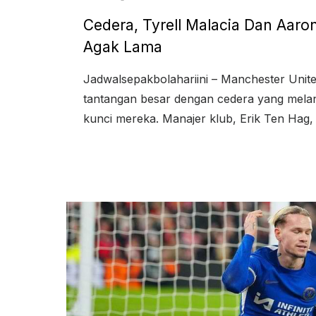
on
Cedera, Tyrell Malacia Dan Aaro
Agak Lama
Jadwalsepakbolahariini – Manchester Unit
tantangan besar dengan cedera yang mel
kunci mereka. Manajer klub, Erik Ten Hag,