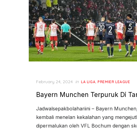
Posted
February 24, 2024
in
,
LA LIGA
PREMIER LEAGUE
on
Bayern Munchen Terpuruk Di T
Jadwalsepakbolahariini – Bayern Munchen,
kembali menelan kekalahan yang mengejut
dipermalukan oleh VFL Bochum dengan sko