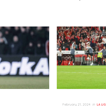
Posted
February 21, 2024
in
LA LI