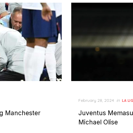
Posted
February 28, 2024
in
LA LI
on
g Manchester
Juventus Memasuk
Michael Olise