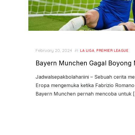
Posted
February 20, 2024
in
,
LA LIGA
PREMIER LEAGUE
on
Bayern Munchen Gagal Boyong 
Jadwalsepakbolahariini – Sebuah cerita mena
Eropa mengemuka ketika Fabrizio Roman
Bayern Munchen pernah mencoba untuk 
Posts