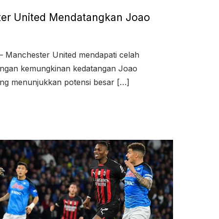
er United Mendatangkan Joao
 – Manchester United mendapati celah
dengan kemungkinan kedatangan Joao
ng menunjukkan potensi besar […]