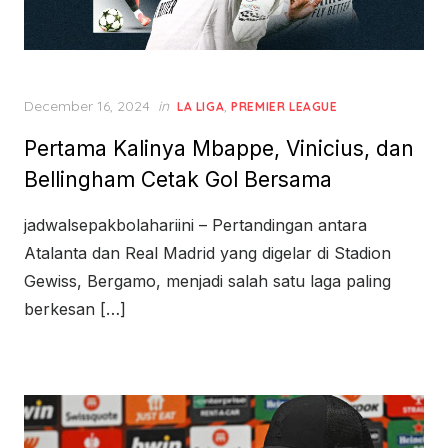
Posted
December 16, 2024
in
,
LA LIGA
PREMIER LEAGUE
on
Pertama Kalinya Mbappe, Vinicius, dan
Bellingham Cetak Gol Bersama
jadwalsepakbolahariini – Pertandingan antara
Atalanta dan Real Madrid yang digelar di Stadion
Gewiss, Bergamo, menjadi salah satu laga paling
berkesan […]