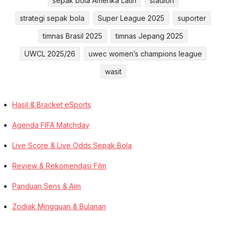
sepak bola Amerika Latin
stadion
strategi sepak bola
Super League 2025
suporter
timnas Brasil 2025
timnas Jepang 2025
UWCL 2025/26
uwec women’s champions league
wasit
Hasil & Bracket eSports
Agenda FIFA Matchday
Live Score & Live Odds Sepak Bola
Review & Rekomendasi Film
Panduan Sens & Aim
Zodiak Mingguan & Bulanan