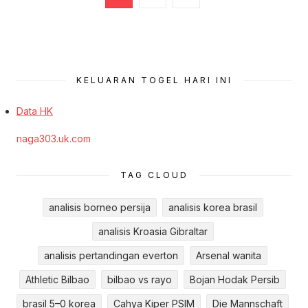
pagination
KELUARAN TOGEL HARI INI
Data HK
naga303.uk.com
TAG CLOUD
analisis borneo persija
analisis korea brasil
analisis Kroasia Gibraltar
analisis pertandingan everton
Arsenal wanita
Athletic Bilbao
bilbao vs rayo
Bojan Hodak Persib
brasil 5–0 korea
Cahya Kiper PSIM
Die Mannschaft