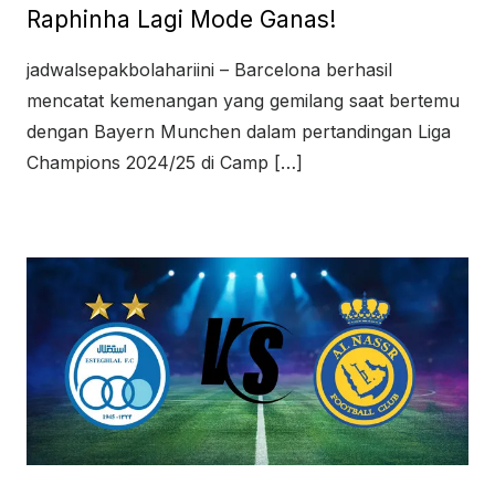
Raphinha Lagi Mode Ganas!
jadwalsepakbolahariini – Barcelona berhasil
mencatat kemenangan yang gemilang saat bertemu
dengan Bayern Munchen dalam pertandingan Liga
Champions 2024/25 di Camp […]