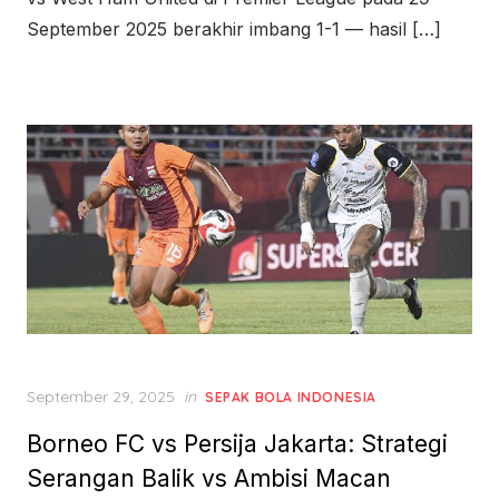
September 2025 berakhir imbang 1-1 — hasil […]
Posted
September 29, 2025
in
SEPAK BOLA INDONESIA
on
Borneo FC vs Persija Jakarta: Strategi
Serangan Balik vs Ambisi Macan