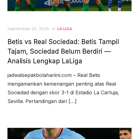
Posted
September 20, 2025
in
LA LIGA
on
Betis vs Real Sociedad: Betis Tampil
Tajam, Sociedad Belum Berdiri —
Analisis Lengkap LaLiga
jadwalsepakbolahariini.com – Real Betis
mengamankan kemenangan penting atas Real
Sociedad dengan skor 3-1 di Estadio La Cartuja,
Sevilla. Pertandingan dari […]