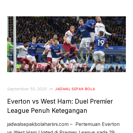
Posted
September 30, 2025
in
JADWAL SEPAK BOLA
on
Everton vs West Ham: Duel Premier
League Penuh Ketegangan
jadwalsepakbolahariini.com – Pertemuan Everton
vs West Ham United di Premier League pada 29