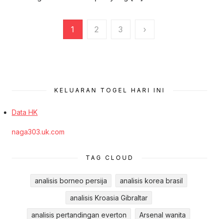
Posts
1
2
3
›
pagination
KELUARAN TOGEL HARI INI
Data HK
naga303.uk.com
TAG CLOUD
analisis borneo persija
analisis korea brasil
analisis Kroasia Gibraltar
analisis pertandingan everton
Arsenal wanita