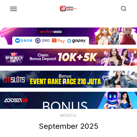
Skip
to
the
content
MONTH:
September 2025