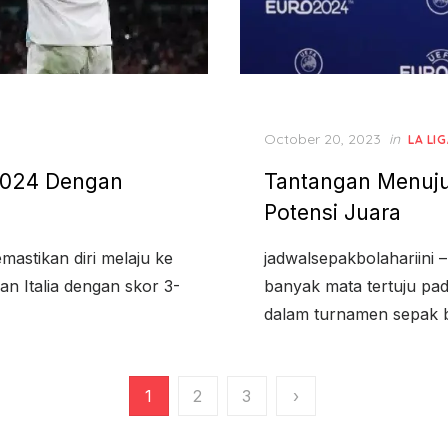
Posted
October 20, 2023
in
LA LI
on
 2024 Dengan
Tantangan Menuju
Potensi Juara
emastikan diri melaju ke
jadwalsepakbolahariini
n Italia dengan skor 3-
banyak mata tertuju pad
dalam turnamen sepak 
1
2
3
›