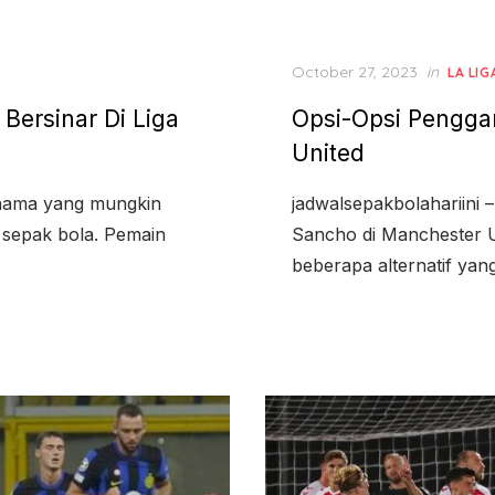
Posted
October 27, 2023
in
LA LIG
on
 Bersinar Di Liga
Opsi-Opsi Pengga
United
, nama yang mungkin
jadwalsepakbolahariini
r sepak bola. Pemain
Sancho di Manchester 
beberapa alternatif ya