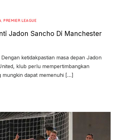
,
A
PREMIER LEAGUE
nti Jadon Sancho Di Manchester
 – Dengan ketidakpastian masa depan Jadon
United, klub perlu mempertimbangkan
ng mungkin dapat memenuhi […]