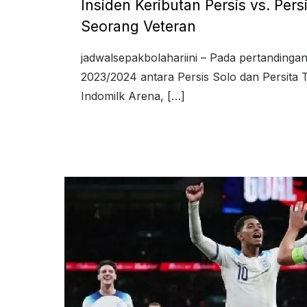
Insiden Keributan Persis vs. Persi
Seorang Veteran
jadwalsepakbolahariini – Pada pertandingan
2023/2024 antara Persis Solo dan Persita 
Indomilk Arena, […]