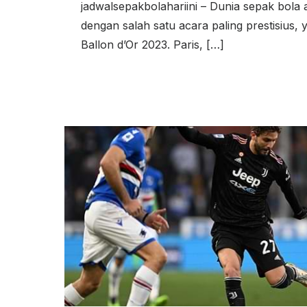
jadwalsepakbolahariini – Dunia sepak bola 
dengan salah satu acara paling prestisius
Ballon d’Or 2023. Paris, […]