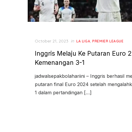
Posted
October 21, 2023
in
,
LA LIGA
PREMIER LEAGUE
on
Inggris Melaju Ke Putaran Euro
Kemenangan 3-1
jadwalsepakbolahariini – Inggris berhasil m
putaran final Euro 2024 setelah mengalahka
1 dalam pertandingan […]
Posts
pagination