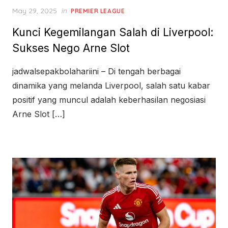
Posted
May 29, 2025
in
PREMIER LEAGUE
on
Kunci Kegemilangan Salah di Liverpool:
Sukses Nego Arne Slot
jadwalsepakbolahariini – Di tengah berbagai
dinamika yang melanda Liverpool, salah satu kabar
positif yang muncul adalah keberhasilan negosiasi
Arne Slot […]