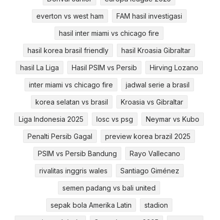
everton vs west ham
FAM hasil investigasi
hasil inter miami vs chicago fire
hasil korea brasil friendly
hasil Kroasia Gibraltar
hasil La Liga
Hasil PSIM vs Persib
Hirving Lozano
inter miami vs chicago fire
jadwal serie a brasil
korea selatan vs brasil
Kroasia vs Gibraltar
Liga Indonesia 2025
losc vs psg
Neymar vs Kubo
Penalti Persib Gagal
preview korea brazil 2025
PSIM vs Persib Bandung
Rayo Vallecano
rivalitas inggris wales
Santiago Giménez
semen padang vs bali united
sepak bola Amerika Latin
stadion