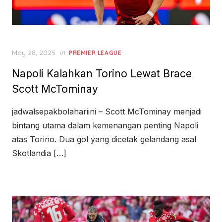
Posted
May 28, 2025
in
PREMIER LEAGUE
on
Napoli Kalahkan Torino Lewat Brace
Scott McTominay
jadwalsepakbolahariini – Scott McTominay menjadi
bintang utama dalam kemenangan penting Napoli
atas Torino. Dua gol yang dicetak gelandang asal
Skotlandia […]