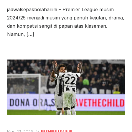
jadwalsepakbolahariini – Premier League musim
2024/25 menjadi musim yang penuh kejutan, drama,
dan kompetisi sengit di papan atas klasemen.
Namun, […]
Posted
May 23, 2025
in
PREMIER LEAGUE