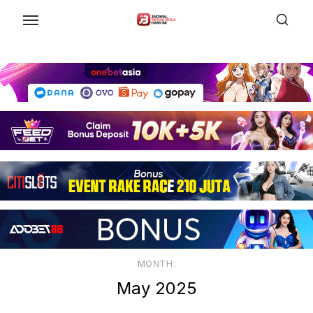
Skip
to
the
content
MONTH:
May 2025