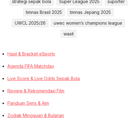
strategi sepak bola
Super League 2025
suporter
timnas Brasil 2025
timnas Jepang 2025
UWCL 2025/26
uwec women’s champions league
wasit
Hasil & Bracket eSports
Agenda FIFA Matchday
Live Score & Live Odds Sepak Bola
Review & Rekomendasi Film
Panduan Sens & Aim
Zodiak Mingguan & Bulanan