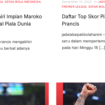
Posted
,
,
December 15, 2022
in
GA
SEPAK BOLA INDONESIA
JAD
on
,
PREMIER LEAGUE
SEPAK BOL
iri Impian Maroko
Daftar Top Skor P
l Piala Dunia
Prancis
jadwalsepakbolahariini 
seru dalam mempertemu
rancis mengakhiri
pada hari Minggu 18 […
bu berkat adanya