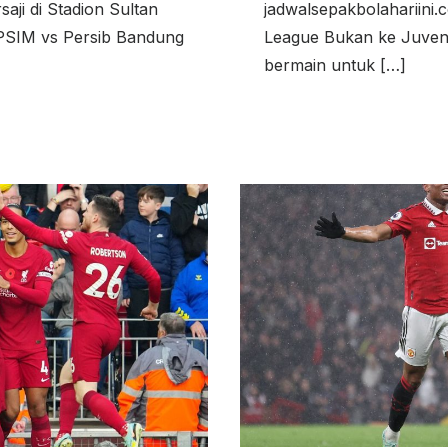
aji di Stadion Sultan
jadwalsepakbolahariini.
 PSIM vs Persib Bandung
League Bukan ke Juventu
bermain untuk […]