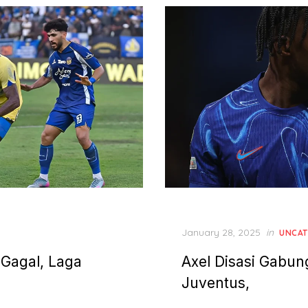
Posted
January 28, 2025
in
UNCAT
on
 Gagal, Laga
Axel Disasi Gabun
Juventus,