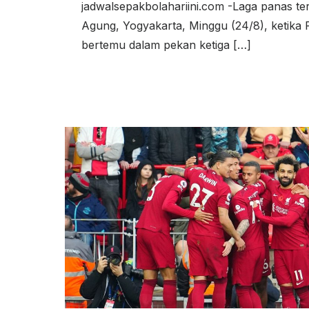
jadwalsepakbolahariini.com -Laga panas ters
Agung, Yogyakarta, Minggu (24/8), ketika
bertemu dalam pekan ketiga […]