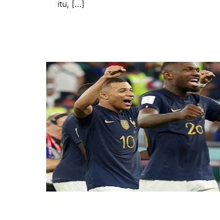
itu, […]