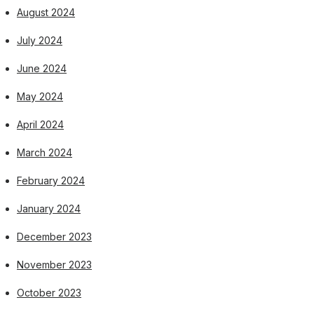
August 2024
July 2024
June 2024
May 2024
April 2024
March 2024
February 2024
January 2024
December 2023
November 2023
October 2023