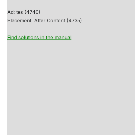
Ad: tes (4740)
Placement: After Content (4735)
Find solutions in the manual