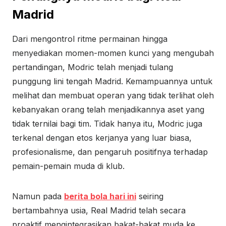
Madrid
Dari mengontrol ritme permainan hingga
menyediakan momen-momen kunci yang mengubah
pertandingan, Modric telah menjadi tulang
punggung lini tengah Madrid. Kemampuannya untuk
melihat dan membuat operan yang tidak terlihat oleh
kebanyakan orang telah menjadikannya aset yang
tidak ternilai bagi tim. Tidak hanya itu, Modric juga
terkenal dengan etos kerjanya yang luar biasa,
profesionalisme, dan pengaruh positifnya terhadap
pemain-pemain muda di klub.
Namun pada
berita bola hari ini
seiring
bertambahnya usia, Real Madrid telah secara
proaktif mengintegrasikan bakat-bakat muda ke