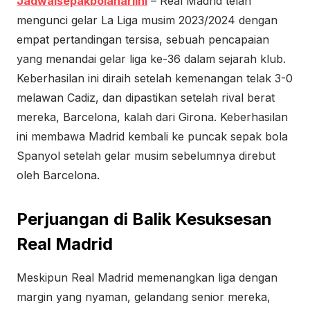
Jadwalsepakbolahariini
– Real Madrid telah
mengunci gelar La Liga musim 2023/2024 dengan
empat pertandingan tersisa, sebuah pencapaian
yang menandai gelar liga ke-36 dalam sejarah klub.
Keberhasilan ini diraih setelah kemenangan telak 3-0
melawan Cadiz, dan dipastikan setelah rival berat
mereka, Barcelona, kalah dari Girona. Keberhasilan
ini membawa Madrid kembali ke puncak sepak bola
Spanyol setelah gelar musim sebelumnya direbut
oleh Barcelona.
Perjuangan di Balik Kesuksesan
Real Madrid
Meskipun Real Madrid memenangkan liga dengan
margin yang nyaman, gelandang senior mereka,