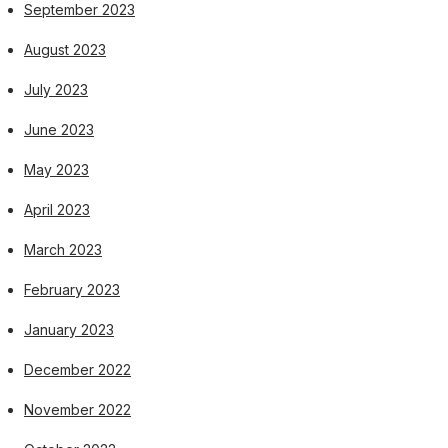
September 2023
August 2023
July 2023
June 2023
May 2023
April 2023
March 2023
February 2023
January 2023
December 2022
November 2022