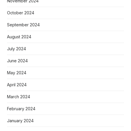
November 2024
October 2024
September 2024
August 2024
July 2024
June 2024
May 2024
April 2024
March 2024
February 2024
January 2024