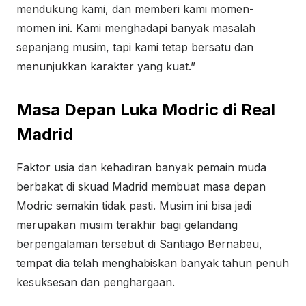
mendukung kami, dan memberi kami momen-
momen ini. Kami menghadapi banyak masalah
sepanjang musim, tapi kami tetap bersatu dan
menunjukkan karakter yang kuat.”
Masa Depan Luka Modric di Real
Madrid
Faktor usia dan kehadiran banyak pemain muda
berbakat di skuad Madrid membuat masa depan
Modric semakin tidak pasti. Musim ini bisa jadi
merupakan musim terakhir bagi gelandang
berpengalaman tersebut di Santiago Bernabeu,
tempat dia telah menghabiskan banyak tahun penuh
kesuksesan dan penghargaan.