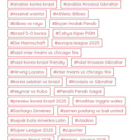
analisis korea brasil
analisis Kroasia Gibraltar
Arsenal wanita
Athletic Bilbao
bilbao vs rayo
Bojan Hodak Persib
brasil 5–0 korea
Cahya Kiper PSIM
Die Mannschaft
europa league 2025
hasil inter miami vs chicago fire
hasil korea brasil friendly
hasil Kroasia Gibraltar
Hirving Lozano
inter miami vs chicago fire
korea selatan vs brasil
Kroasia vs Gibraltar
Neymar vs Kubo
Penalti Persib Gagal
preview korea brazil 2025
rivalitas inggris wales
Santiago Giménez
semen padang vs bali united
sepak bola Amerika Latin
stadion
Super League 2025
suporter
timnas Brasil 2025
timnas Jepang 2025