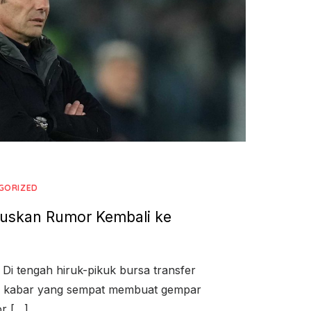
GORIZED
ruskan Rumor Kembali ke
 Di tengah hiruk-pikuk bursa transfer
u kabar yang sempat membuat gempar
or […]