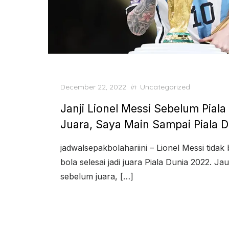
Posted
December 22, 2022
in
Uncategorized
on
Janji Lionel Messi Sebelum Piala
Juara, Saya Main Sampai Piala 
jadwalsepakbolahariini – Lionel Messi tidak
bola selesai jadi juara Piala Dunia 2022. Ja
sebelum juara, […]
Posts