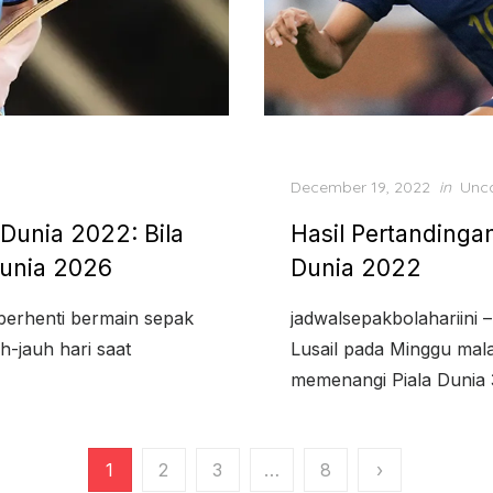
Posted
December 19, 2022
in
Unc
on
 Dunia 2022: Bila
Hasil Pertandingan
Dunia 2026
Dunia 2022
 berhenti bermain sepak
jadwalsepakbolahariini –
uh-jauh hari saat
Lusail pada Minggu mal
memenangi Piala Dunia 
1
2
3
…
8
›