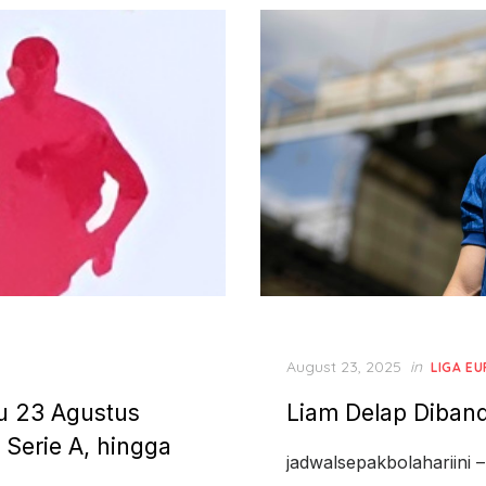
Posted
August 23, 2025
in
LIGA E
on
tu 23 Agustus
Liam Delap Diban
 Serie A, hingga
jadwalsepakbolahariini –