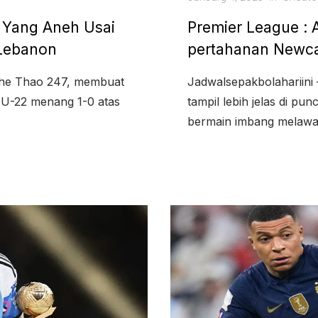
on
a Yang Aneh Usai
Premier League : 
 Lebanon
pertahanan Newca
 The Thao 247, membuat
Jadwalsepakbolahariini
 U-22 menang 1-0 atas
tampil lebih jelas di p
bermain imbang melawa