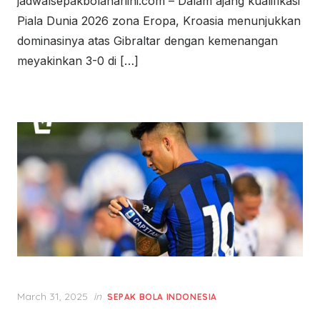
jadwalsepakbolahariini.com – Dalam ajang kualifikasi
Piala Dunia 2026 zona Eropa, Kroasia menunjukkan
dominasinya atas Gibraltar dengan kemenangan
meyakinkan 3-0 di […]
Posted
March 31, 2025
in
SEPAK BOLA INDONESIA
on