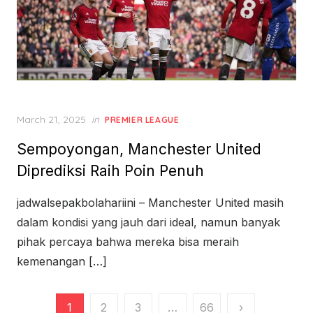
Posted
March 21, 2025
in
PREMIER LEAGUE
on
Sempoyongan, Manchester United
Diprediksi Raih Poin Penuh
jadwalsepakbolahariini – Manchester United masih
dalam kondisi yang jauh dari ideal, namun banyak
pihak percaya bahwa mereka bisa meraih
kemenangan […]
Posts
1
2
3
…
66
›