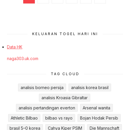
pagination
KELUARAN TOGEL HARI INI
Data HK
naga303.uk.com
TAG CLOUD
analisis borneo persija
analisis korea brasil
analisis Kroasia Gibraltar
analisis pertandingan everton
Arsenal wanita
Athletic Bilbao
bilbao vs rayo
Bojan Hodak Persib
brasil 5–0 korea
Cahya Kiper PSIM
Die Mannschaft