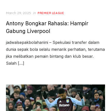
Posted
March 29, 2025
in
PREMIER LEAGUE
on
Antony Bongkar Rahasia: Hampir
Gabung Liverpool
jadwalsepakbolahariini – Spekulasi transfer dalam
dunia sepak bola selalu menarik perhatian, terutama
jika melibatkan pemain bintang dan klub besar.
Salah […]