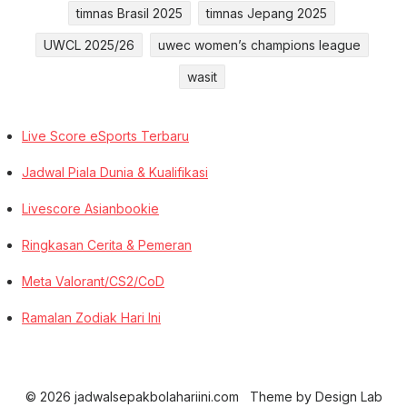
timnas Brasil 2025
timnas Jepang 2025
UWCL 2025/26
uwec women’s champions league
wasit
Live Score eSports Terbaru
Jadwal Piala Dunia & Kualifikasi
Livescore Asianbookie
Ringkasan Cerita & Pemeran
Meta Valorant/CS2/CoD
Ramalan Zodiak Hari Ini
© 2026 jadwalsepakbolahariini.com
Theme by
Design Lab