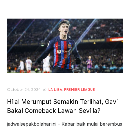
Posted
October 24, 2024
in
,
LA LIGA
PREMIER LEAGUE
on
Hilal Merumput Semakin Terlihat, Gavi
Bakal Comeback Lawan Sevilla?
jadwalsepakbolahariini – Kabar baik mulai berembus