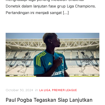
Donetsk dalam lanjutan fase grup Liga Champions.
Pertandingan ini menjadi sangat […]
Posted
October 30, 2024
in
,
LA LIGA
PREMIER LEAGUE
on
Paul Pogba Tegaskan Siap Lanjutkan