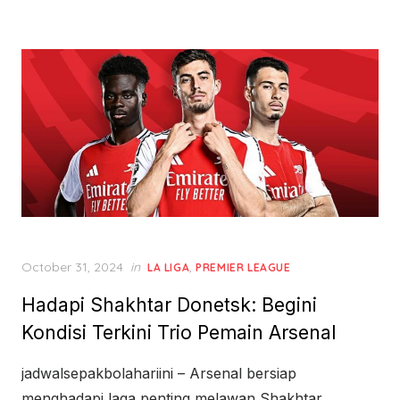
Posted
October 31, 2024
in
,
LA LIGA
PREMIER LEAGUE
on
Hadapi Shakhtar Donetsk: Begini
Kondisi Terkini Trio Pemain Arsenal
jadwalsepakbolahariini – Arsenal bersiap
menghadapi laga penting melawan Shakhtar