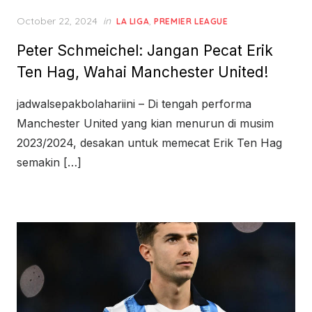
Posted
October 22, 2024
in
,
LA LIGA
PREMIER LEAGUE
on
Peter Schmeichel: Jangan Pecat Erik
Ten Hag, Wahai Manchester United!
jadwalsepakbolahariini – Di tengah performa
Manchester United yang kian menurun di musim
2023/2024, desakan untuk memecat Erik Ten Hag
semakin […]