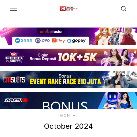
Skip
to
the
content
MONTH:
October 2024