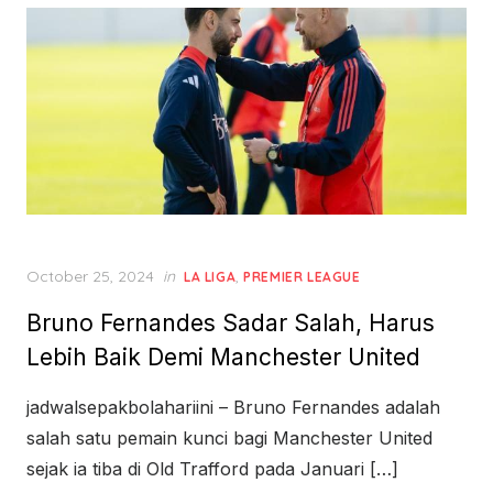
Posted
October 25, 2024
in
,
LA LIGA
PREMIER LEAGUE
on
Bruno Fernandes Sadar Salah, Harus
Lebih Baik Demi Manchester United
jadwalsepakbolahariini – Bruno Fernandes adalah
salah satu pemain kunci bagi Manchester United
sejak ia tiba di Old Trafford pada Januari […]