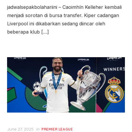
jadwalsepakbolahariini – Caoimhín Kelleher kembali
menjadi sorotan di bursa transfer. Kiper cadangan
Liverpool ini dikabarkan sedang diincar oleh
beberapa klub […]
Posted
June 27, 2025
in
PREMIER LEAGUE