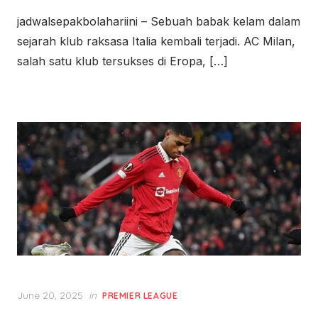
jadwalsepakbolahariini – Sebuah babak kelam dalam
sejarah klub raksasa Italia kembali terjadi. AC Milan,
salah satu klub tersukses di Eropa, […]
Posted
June 20, 2025
in
PREMIER LEAGUE
on