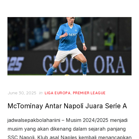
Posted
June 30, 2025
in
,
LIGA EUROPA
PREMIER LEAGUE
on
McTominay Antar Napoli Juara Serie A
jadwalsepakbolahariini – Musim 2024/2025 menjadi
musim yang akan dikenang dalam sejarah panjang
SSC Napoli. Klub asal Naples kembali menancapkan