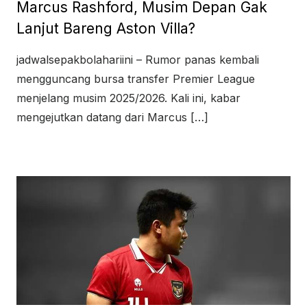
Marcus Rashford, Musim Depan Gak
Lanjut Bareng Aston Villa?
jadwalsepakbolahariini – Rumor panas kembali
mengguncang bursa transfer Premier League
menjelang musim 2025/2026. Kali ini, kabar
mengejutkan datang dari Marcus […]