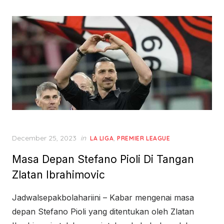
Posted
December 25, 2023
in
,
LA LIGA
PREMIER LEAGUE
on
Masa Depan Stefano Pioli Di Tangan
Zlatan Ibrahimovic
Jadwalsepakbolahariini – Kabar mengenai masa
depan Stefano Pioli yang ditentukan oleh Zlatan