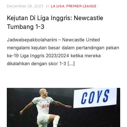
Posted
December 28, 2023
in
,
LA LIGA
PREMIER LEAGUE
on
Kejutan Di Liga Inggris: Newcastle
Tumbang 1-3
Jadwalsepakbolahariini – Newcastle United
mengalami kejutan besar dalam pertandingan pekan
ke-19 Liga Inggris 2023/2024 ketika mereka
dikalahkan dengan skor 1-3 […]