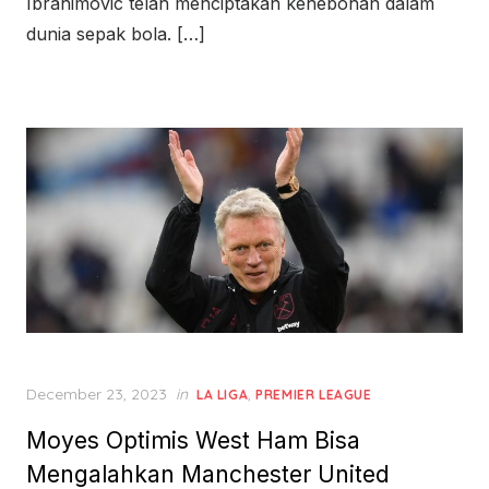
Ibrahimovic telah menciptakan kehebohan dalam
dunia sepak bola. […]
Posted
December 23, 2023
in
,
LA LIGA
PREMIER LEAGUE
on
Moyes Optimis West Ham Bisa
Mengalahkan Manchester United