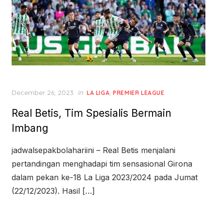
Posted
December 26, 2023
in
,
LA LIGA
PREMIER LEAGUE
on
Real Betis, Tim Spesialis Bermain
Imbang
jadwalsepakbolahariini – Real Betis menjalani
pertandingan menghadapi tim sensasional Girona
dalam pekan ke-18 La Liga 2023/2024 pada Jumat
(22/12/2023). Hasil […]