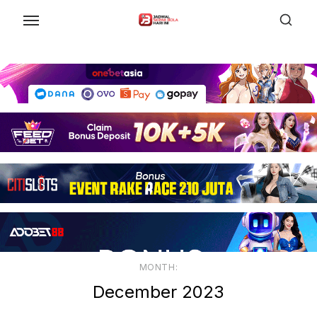
Skip
to
the
content
MONTH:
December 2023