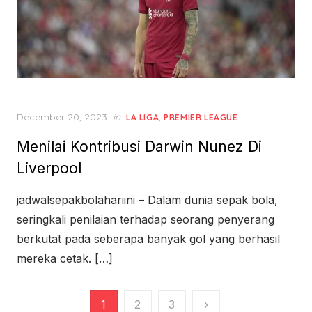
Posted
December 20, 2023
in
,
LA LIGA
PREMIER LEAGUE
on
Menilai Kontribusi Darwin Nunez Di
Liverpool
jadwalsepakbolahariini – Dalam dunia sepak bola,
seringkali penilaian terhadap seorang penyerang
berkutat pada seberapa banyak gol yang berhasil
mereka cetak. […]
Posts
1
2
3
›