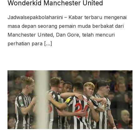
Wonderkid Manchester United
Jadwalsepakbolahariini – Kabar terbaru mengenai
masa depan seorang pemain muda berbakat dari
Manchester United, Dan Gore, telah mencuri
perhatian para […]