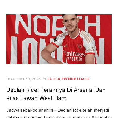
Posted
December 30, 2023
in
,
LA LIGA
PREMIER LEAGUE
on
Declan Rice: Perannya Di Arsenal Dan
Kilas Lawan West Ham
Jadwalsepakbolahariini – Declan Rice telah menjadi
salah satu pemain kunci dalam perjalanan Arsenal di