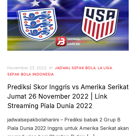
Posted
November 23, 2022
in
,
,
JADWAL SEPAK BOLA
LA LIGA
on
SEPAK BOLA INDONESIA
Prediksi Skor Inggris vs Amerika Serikat
Jumat 26 November 2022 | Link
Streaming Piala Dunia 2022
jadwalsepakbolahariini – Prediksi babak 2 Grup B
Piala Dunia 2022 Inggris untuk Amerika Serikat akan