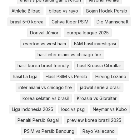
Athletic Bilbao
bilbao vs rayo
Bojan Hodak Persib
brasil 5–0 korea
Cahya Kiper PSIM
Die Mannschaft
Dorival Júnior
europa league 2025
everton vs west ham
FAM hasil investigasi
hasil inter miami vs chicago fire
hasil korea brasil friendly
hasil Kroasia Gibraltar
hasil La Liga
Hasil PSIM vs Persib
Hirving Lozano
inter miami vs chicago fire
jadwal serie a brasil
korea selatan vs brasil
Kroasia vs Gibraltar
Liga Indonesia 2025
losc vs psg
Neymar vs Kubo
Penalti Persib Gagal
preview korea brazil 2025
PSIM vs Persib Bandung
Rayo Vallecano