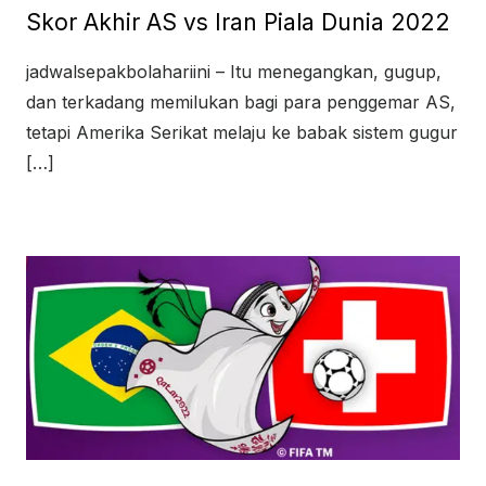
Skor Akhir AS vs Iran Piala Dunia 2022
jadwalsepakbolahariini – Itu menegangkan, gugup,
dan terkadang memilukan bagi para penggemar AS,
tetapi Amerika Serikat melaju ke babak sistem gugur
[…]