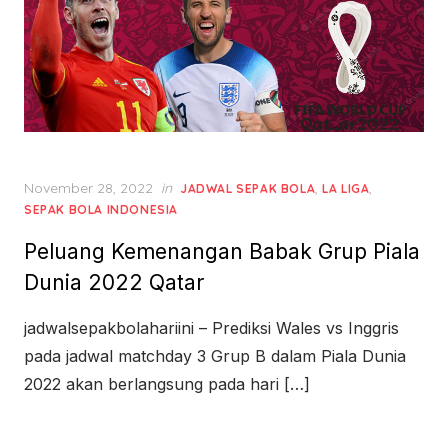
Posted
November 28, 2022
in
,
,
JADWAL SEPAK BOLA
LA LIGA
on
SEPAK BOLA INDONESIA
Peluang Kemenangan Babak Grup Piala
Dunia 2022 Qatar
jadwalsepakbolahariini – Prediksi Wales vs Inggris
pada jadwal matchday 3 Grup B dalam Piala Dunia
2022 akan berlangsung pada hari […]