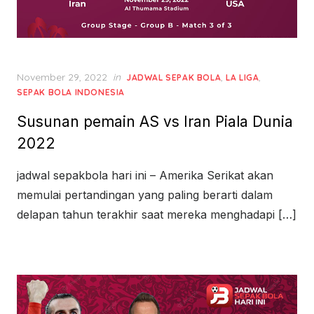
Posted
November 29, 2022
in
,
,
JADWAL SEPAK BOLA
LA LIGA
on
SEPAK BOLA INDONESIA
Susunan pemain AS vs Iran Piala Dunia
2022
jadwal sepakbola hari ini – Amerika Serikat akan
memulai pertandingan yang paling berarti dalam
delapan tahun terakhir saat mereka menghadapi […]