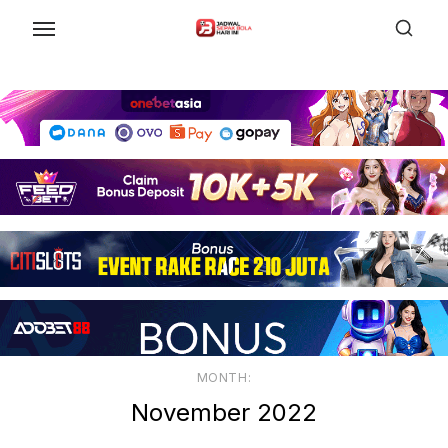
Skip
to
the
content
MONTH:
November 2022