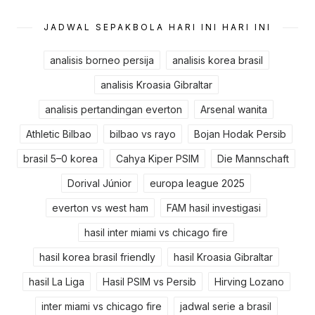
JADWAL SEPAKBOLA HARI INI HARI INI
analisis borneo persija
analisis korea brasil
analisis Kroasia Gibraltar
analisis pertandingan everton
Arsenal wanita
Athletic Bilbao
bilbao vs rayo
Bojan Hodak Persib
brasil 5–0 korea
Cahya Kiper PSIM
Die Mannschaft
Dorival Júnior
europa league 2025
everton vs west ham
FAM hasil investigasi
hasil inter miami vs chicago fire
hasil korea brasil friendly
hasil Kroasia Gibraltar
hasil La Liga
Hasil PSIM vs Persib
Hirving Lozano
inter miami vs chicago fire
jadwal serie a brasil