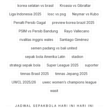
korea selatan vs brasil
Kroasia vs Gibraltar
Liga Indonesia 2025
losc vs psg
Neymar vs Kubo
Penalti Persib Gagal
preview korea brazil 2025
PSIM vs Persib Bandung
Rayo Vallecano
rivalitas inggris wales
Santiago Giménez
semen padang vs bali united
sepak bola Amerika Latin
stadion
strategi sepak bola
Super League 2025
suporter
timnas Brasil 2025
timnas Jepang 2025
UWCL 2025/26
uwec women’s champions league
wasit
JADWAL SEPAKBOLA HARI INI HARI INI