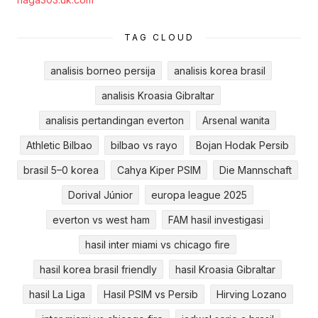
TAG CLOUD
analisis borneo persija
analisis korea brasil
analisis Kroasia Gibraltar
analisis pertandingan everton
Arsenal wanita
Athletic Bilbao
bilbao vs rayo
Bojan Hodak Persib
brasil 5–0 korea
Cahya Kiper PSIM
Die Mannschaft
Dorival Júnior
europa league 2025
everton vs west ham
FAM hasil investigasi
hasil inter miami vs chicago fire
hasil korea brasil friendly
hasil Kroasia Gibraltar
hasil La Liga
Hasil PSIM vs Persib
Hirving Lozano