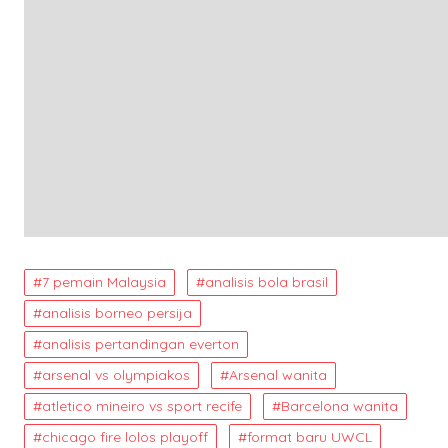
7 pemain Malaysia
analisis bola brasil
analisis borneo persija
analisis pertandingan everton
arsenal vs olympiakos
Arsenal wanita
atletico mineiro vs sport recife
Barcelona wanita
chicago fire lolos playoff
format baru UWCL