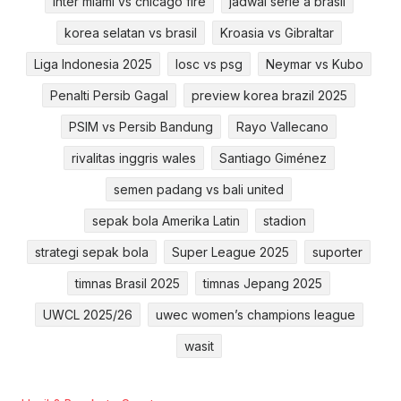
inter miami vs chicago fire
jadwal serie a brasil
korea selatan vs brasil
Kroasia vs Gibraltar
Liga Indonesia 2025
losc vs psg
Neymar vs Kubo
Penalti Persib Gagal
preview korea brazil 2025
PSIM vs Persib Bandung
Rayo Vallecano
rivalitas inggris wales
Santiago Giménez
semen padang vs bali united
sepak bola Amerika Latin
stadion
strategi sepak bola
Super League 2025
suporter
timnas Brasil 2025
timnas Jepang 2025
UWCL 2025/26
uwec women’s champions league
wasit