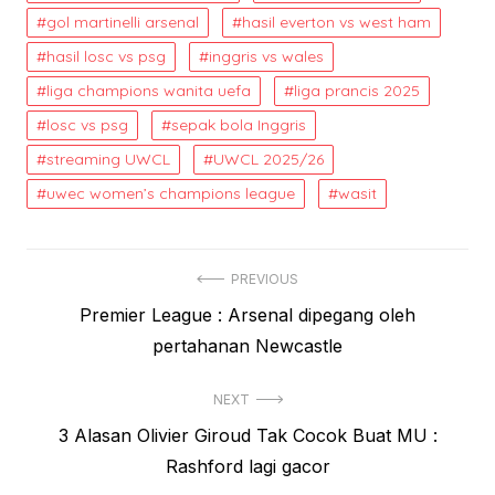
gol martinelli arsenal
hasil everton vs west ham
hasil losc vs psg
inggris vs wales
liga champions wanita uefa
liga prancis 2025
losc vs psg
sepak bola Inggris
streaming UWCL
UWCL 2025/26
uwec women’s champions league
wasit
Post
PREVIOUS
Previous
Premier League : Arsenal dipegang oleh
navigation
post:
pertahanan Newcastle
NEXT
Next
3 Alasan Olivier Giroud Tak Cocok Buat MU :
post:
Rashford lagi gacor