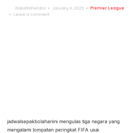
Posted
RakaMahendra
January 4, 2023
Premier League
on
Leave a comment
jadwalsepakbolahariini mengulas tiga negara yang
mengalami lompatan peringkat FIFA usai