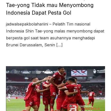
Tae-yong Tidak mau Menyombong
Indonesia Dapat Pesta Gol
jadwalsepakbolahariini – Pelatih Tim nasional
Indonesia Shin Tae-yong malas menyombong dapat
berpesta gol saat team asuhannya menghadapi
Brunei Darussalam, Senin […]