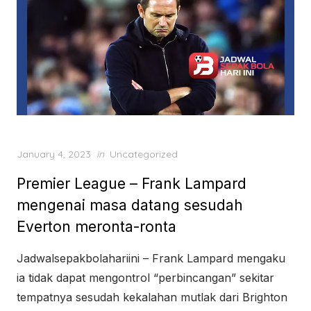
Posted
January 4, 2023
in
Uncategorized
on
Premier League – Frank Lampard
mengenai masa datang sesudah
Everton meronta-ronta
Jadwalsepakbolahariini – Frank Lampard mengaku
ia tidak dapat mengontrol “perbincangan” sekitar
tempatnya sesudah kekalahan mutlak dari Brighton