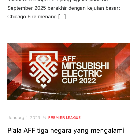
September 2025 berakhir dengan kejutan besar:
Chicago Fire menang […]
Posted
January 4, 2023
in
PREMIER LEAGUE
on
Piala AFF tiga negara yang mengalami