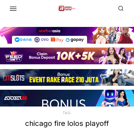
Skip
to
the
content
TAG:
chicago fire lolos playoff