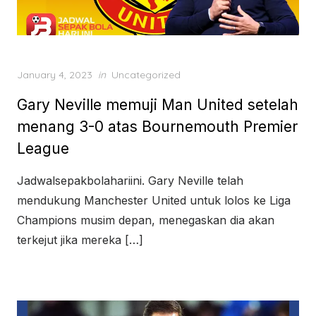
Posted
January 4, 2023
in
Uncategorized
on
Gary Neville memuji Man United setelah
menang 3-0 atas Bournemouth Premier
League
Jadwalsepakbolahariini. Gary Neville telah
mendukung Manchester United untuk lolos ke Liga
Champions musim depan, menegaskan dia akan
terkejut jika mereka […]