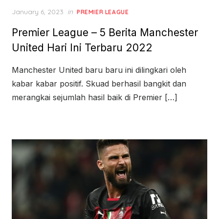
Posted
January 6, 2023
in
PREMIER LEAGUE
on
Premier League – 5 Berita Manchester
United Hari Ini Terbaru 2022
Manchester United baru baru ini dilingkari oleh
kabar kabar positif. Skuad berhasil bangkit dan
merangkai sejumlah hasil baik di Premier […]