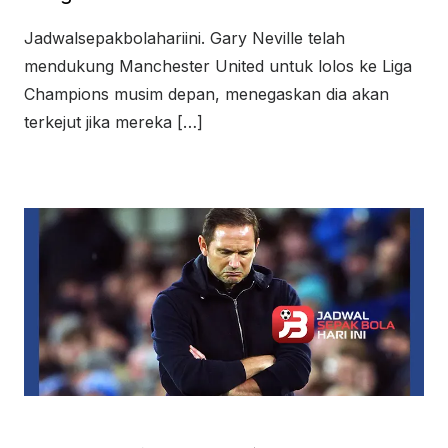
Jadwalsepakbolahariini. Gary Neville telah
mendukung Manchester United untuk lolos ke Liga
Champions musim depan, menegaskan dia akan
terkejut jika mereka […]