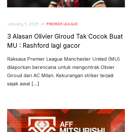
Posted
January 5, 2023
in
PREMIER LEAGUE
on
3 Alasan Olivier Giroud Tak Cocok Buat
MU : Rashford lagi gacor
Raksasa Premier League Manchester United (MU)
dilaporkan berencana untuk mengontrak Olivier
Giroud dari AC Milan. Kekurangan striker terjadi
sejak awal […]