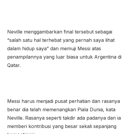
Neville menggambarkan final tersebut sebagai
“salah satu hal terhebat yang pernah saya lihat
dalam hidup saya” dan memuji Messi atas
penampilannya yang luar biasa untuk Argentina di
Qatar.
Messi harus menjadi pusat perhatian dan rasanya
benar dia telah memenangkan Piala Dunia, kata
Neville. Rasanya seperti takdir ada padanya dan ia
memberi kontribusi yang besar sekali sepanjang