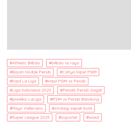
Athletic Bilbao
bilbao vs rayo
Bojan Hodak Persib
Cahya Kiper PSIM
hasil La Liga
Hasil PSIM vs Persib
Liga Indonesia 2025
Penalti Persib Gagal
prediksi LaLiga
PSIM vs Persib Bandung
Rayo Vallecano
strategi sepak bola
Super League 2025
suporter
wasit