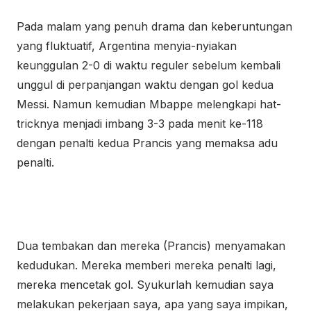
Pada malam yang penuh drama dan keberuntungan
yang fluktuatif, Argentina menyia-nyiakan
keunggulan 2-0 di waktu reguler sebelum kembali
unggul di perpanjangan waktu dengan gol kedua
Messi. Namun kemudian Mbappe melengkapi hat-
tricknya menjadi imbang 3-3 pada menit ke-118
dengan penalti kedua Prancis yang memaksa adu
penalti.
Dua tembakan dan mereka (Prancis) menyamakan
kedudukan. Mereka memberi mereka penalti lagi,
mereka mencetak gol. Syukurlah kemudian saya
melakukan pekerjaan saya, apa yang saya impikan,