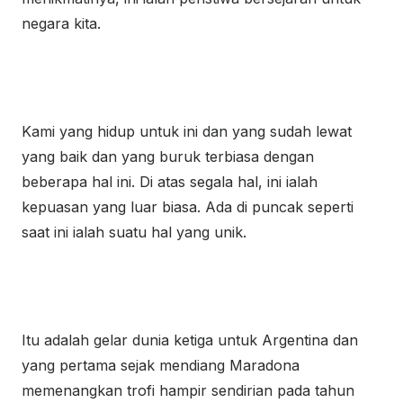
negara kita.
Kami yang hidup untuk ini dan yang sudah lewat
yang baik dan yang buruk terbiasa dengan
beberapa hal ini. Di atas segala hal, ini ialah
kepuasan yang luar biasa. Ada di puncak seperti
saat ini ialah suatu hal yang unik.
Itu adalah gelar dunia ketiga untuk Argentina dan
yang pertama sejak mendiang Maradona
memenangkan trofi hampir sendirian pada tahun