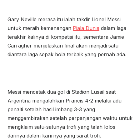
Gary Neville merasa itu ialah takdir Lionel Messi
untuk meraih kemenangan
Piala Dunia
dalam laga
terakhir kalinya di kompetisi itu, sementara Jamie
Carragher menjelaskan final akan menjadi satu
diantara laga sepak bola terbaik yang pernah ada.
Messi mencetak dua gol di Stadion Lusail saat
Argentina mengalahkan Prancis 4-2 melalui adu
penalti setelah hasil imbang 3-3 yang
menggembirakan setelah perpanjangan waktu untuk
mengklaim satu-satunya trofi yang telah lolos
darinya dalam karirnya yang sarat trofi.