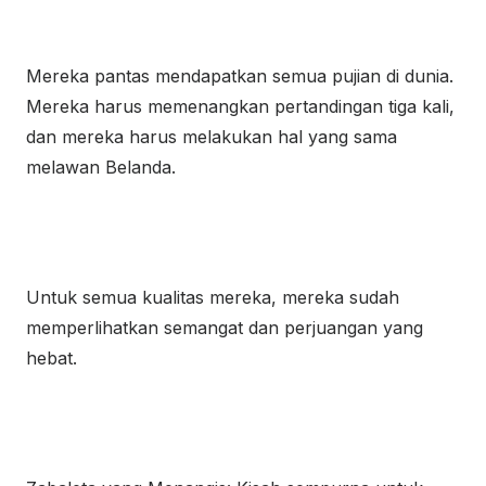
Mereka pantas mendapatkan semua pujian di dunia.
Mereka harus memenangkan pertandingan tiga kali,
dan mereka harus melakukan hal yang sama
melawan Belanda.
Untuk semua kualitas mereka, mereka sudah
memperlihatkan semangat dan perjuangan yang
hebat.