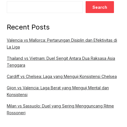
Search
Recent Posts
Valencia vs Mallorca: Pertarungan Disiplin dan Efektivitas di
La Liga
Thailand vs Vietnam: Duel Sengit Antara Dua Raksasa Asia
Tenggara
Cardiff vs Chelsea: Laga yang Menguji Konsistensi Chelsea
Gijon vs Valencia: Laga Berat yang Menguji Mental dan
Konsistensi
Milan vs Sassuolo: Duel yang Sering Mengguncang Ritme
Rossoneri