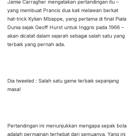
Jamie Carragher mengatakan pertandingan itu –
yang membuat Prancis dua kali melawan berkat
hat-trick Kylian Mbappe, yang pertama di final Piala
Dunia sejak Geoff Hurst untuk Inggris pada 1966 –
akan dicatat dalam sejarah sebagai salah satu yang
terbaik yang pernah ada.
Dia tweeted : Salah satu game terbaik sepanjang
masa!
Pertandingan ini menunjukkan mengapa sepak bola
adalah permainan terhebat dari semuanya. Yang ini