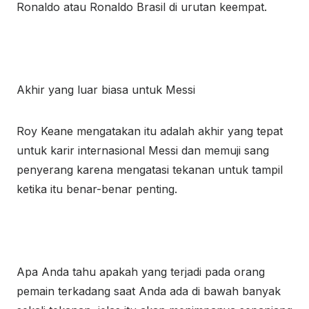
Ronaldo atau Ronaldo Brasil di urutan keempat.
Akhir yang luar biasa untuk Messi
Roy Keane mengatakan itu adalah akhir yang tepat
untuk karir internasional Messi dan memuji sang
penyerang karena mengatasi tekanan untuk tampil
ketika itu benar-benar penting.
Apa Anda tahu apakah yang terjadi pada orang
pemain terkadang saat Anda ada di bawah banyak