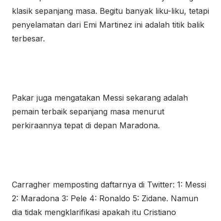
klasik sepanjang masa. Begitu banyak liku-liku, tetapi
penyelamatan dari Emi Martinez ini adalah titik balik
terbesar.
Pakar juga mengatakan Messi sekarang adalah
pemain terbaik sepanjang masa menurut
perkiraannya tepat di depan Maradona.
Carragher memposting daftarnya di Twitter: 1: Messi
2: Maradona 3: Pele 4: Ronaldo 5: Zidane. Namun
dia tidak mengklarifikasi apakah itu Cristiano