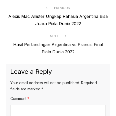
Post
PREVIOUS
Previous
Alexis Mac Allister Ungkap Rahasia Argentina Bisa
navigation
post:
Juara Piala Dunia 2022
NEXT
Next
Hasil Pertandingan Argentina vs Prancis Final
post:
Piala Dunia 2022
Leave a Reply
Your email address will not be published.
Required
fields are marked
*
Comment
*