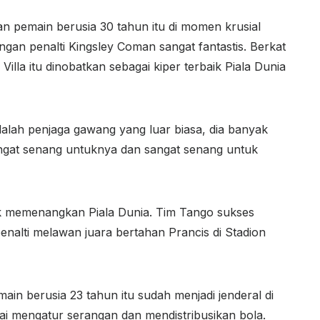
kan pemain berusia 30 tahun itu di momen krusial
an penalti Kingsley Coman sangat fantastis. Berkat
lla itu dinobatkan sebagai kiper terbaik Piala Dunia
alah penjaga gawang yang luar biasa, dia banyak
ngat senang untuknya dan sangat senang untuk
uk memenangkan Piala Dunia. Tim Tango sukses
enalti melawan juara bertahan Prancis di Stadion
main berusia 23 tahun itu sudah menjadi jenderal di
ndai mengatur serangan dan mendistribusikan bola.