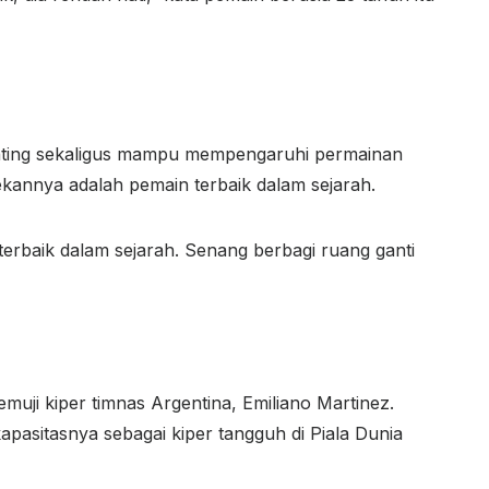
enting sekaligus mampu mempengaruhi permainan
kannya adalah pemain terbaik dalam sejarah.
terbaik dalam sejarah. Senang berbagi ruang ganti
muji kiper timnas Argentina, Emiliano Martinez.
sitasnya sebagai kiper tangguh di Piala Dunia