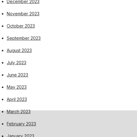
December 2023
November 2023
October 2023
September 2023
August 2023
July 2023
June 2023
May 2023
April 2023
March 2023
February 2023
January 2023