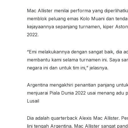
Mac Allister menilai performa yang diperlihat
memblok peluang emas Kolo Muani dan tendang
kejayaannya sepanjang turnamen, kiper Aston Vi
2022.
“Emi melakukannya dengan sangat baik, dia ad
membantu kami selama turnamen ini. Saya sa
negara ini dan untuk tim ini,” jelasnya.
Argentina mengakhiri penantian panjang unt
menjuarai Piala Dunia 2022 usai menang adu p
Lusail
Dia adalah quarterback Alexis Mac Allister. Pe
lini tengah Argentina. Mac Allister sangat pa