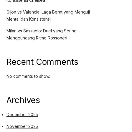
Konsistensi Chelsea
Gijon vs Valencia: Laga Berat yang Menguji
Mental dan Konsistensi
Milan vs Sassuolo: Duel yang Sering
Mengguncang Ritme Rossoneri
Recent Comments
No comments to show.
Archives
December 2025
November 2025