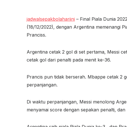
jadwalsepakbolahariini
– Final Piala Dunia 202
(18/12/2022), dengan Argentina memenangi Pia
Pranciss.
Argentina cetak 2 gol di set pertama, Messi ce
cetak gol dari penalti pada menit ke-36.
Prancis pun tidak berserah. Mbappe cetak 2 go
perpanjangan.
Di waktu perpanjangan, Messi menolong Arg
menyamai score dengan sepakan penalti, dan 
Argentina raih piala Piala Dunia ke-3 , dan Pra