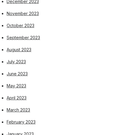
December 2023
November 2023
October 2023
September 2023
August 2023
July 2023
June 2023
May 2023
April 2023
March 2023
February 2023
January 2023