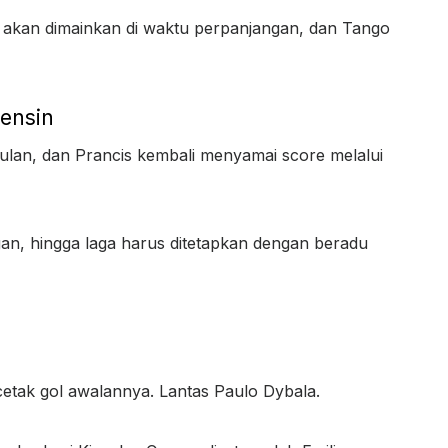
 akan dimainkan di waktu perpanjangan, dan Tango
ensin
ulan, dan Prancis kembali menyamai score melalui
gan, hingga laga harus ditetapkan dengan beradu
cetak gol awalannya. Lantas Paulo Dybala.