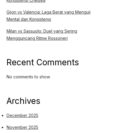
Konsistensi Chelsea
Gijon vs Valencia: Laga Berat yang Menguji
Mental dan Konsistensi
Milan vs Sassuolo: Duel yang Sering
Mengguncang Ritme Rossoneri
Recent Comments
No comments to show.
Archives
December 2025
November 2025