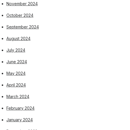
November 2024
October 2024
September 2024
August 2024
July 2024
June 2024
May 2024
April 2024
March 2024
February 2024
January 2024