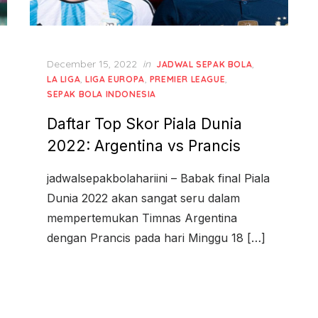
Posted
December 15, 2022
in
,
JADWAL SEPAK BOLA
on
,
,
,
LA LIGA
LIGA EUROPA
PREMIER LEAGUE
SEPAK BOLA INDONESIA
Daftar Top Skor Piala Dunia
2022: Argentina vs Prancis
jadwalsepakbolahariini – Babak final Piala
Dunia 2022 akan sangat seru dalam
mempertemukan Timnas Argentina
dengan Prancis pada hari Minggu 18 […]