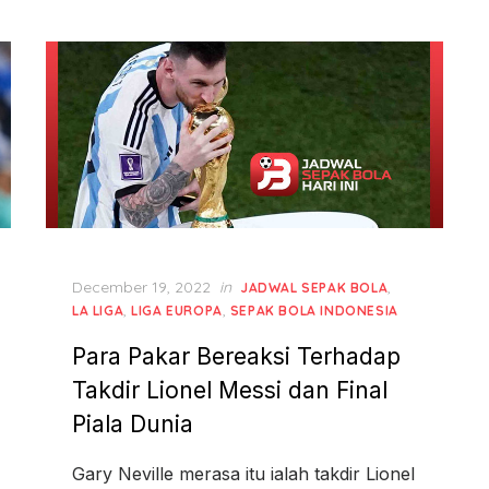
Posted
December 19, 2022
in
,
JADWAL SEPAK BOLA
on
,
,
LA LIGA
LIGA EUROPA
SEPAK BOLA INDONESIA
Para Pakar Bereaksi Terhadap
Takdir Lionel Messi dan Final
Piala Dunia
Gary Neville merasa itu ialah takdir Lionel