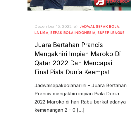
Posted
December 15, 2022
in
,
JADWAL SEPAK BOLA
on
,
,
LA LIGA
SEPAK BOLA INDONESIA
SUPER LEAGUE
Juara Bertahan Prancis
Mengakhiri Impian Maroko Di
Qatar 2022 Dan Mencapai
Final Piala Dunia Keempat
Jadwalsepakbolahariini – Juara Bertahan
Prancis mengakhiri impian Piala Dunia
2022 Maroko di hari Rabu berkat adanya
kemenangan 2 – 0 […]