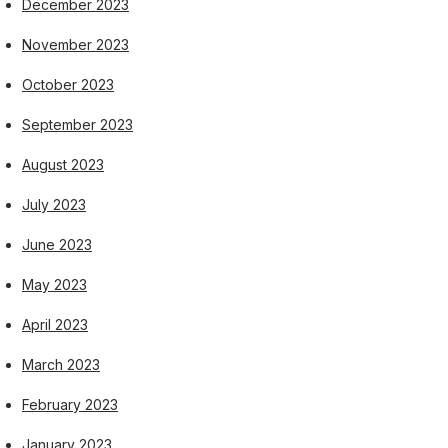
December 2023
November 2023
October 2023
September 2023
August 2023
July 2023
June 2023
May 2023
April 2023
March 2023
February 2023
January 2023