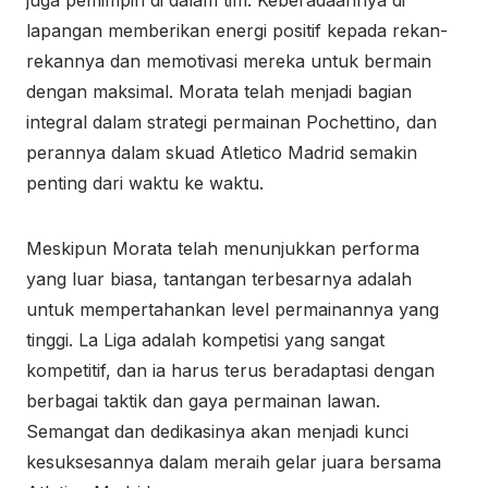
juga pemimpin di dalam tim. Keberadaannya di
lapangan memberikan energi positif kepada rekan-
rekannya dan memotivasi mereka untuk bermain
dengan maksimal. Morata telah menjadi bagian
integral dalam strategi permainan Pochettino, dan
perannya dalam skuad Atletico Madrid semakin
penting dari waktu ke waktu.
Meskipun Morata telah menunjukkan performa
yang luar biasa, tantangan terbesarnya adalah
untuk mempertahankan level permainannya yang
tinggi. La Liga adalah kompetisi yang sangat
kompetitif, dan ia harus terus beradaptasi dengan
berbagai taktik dan gaya permainan lawan.
Semangat dan dedikasinya akan menjadi kunci
kesuksesannya dalam meraih gelar juara bersama