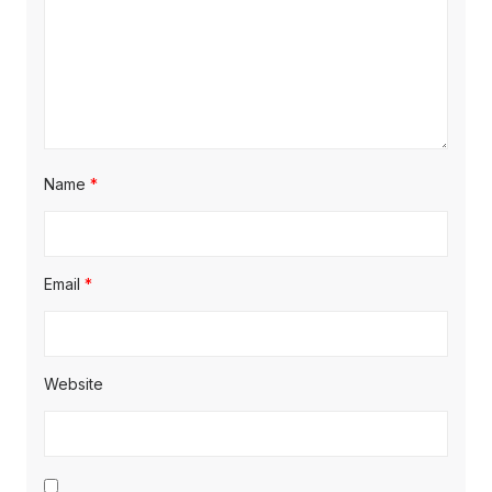
Name
*
Email
*
Website