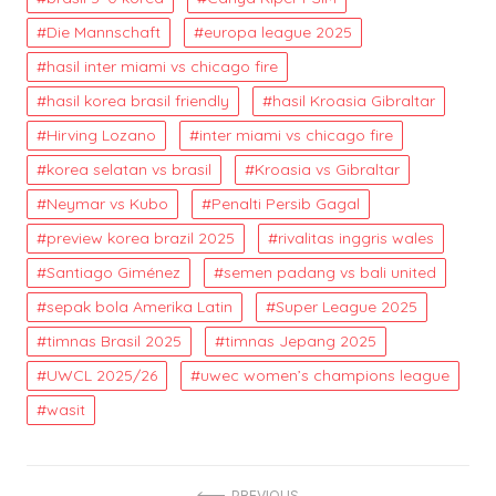
Die Mannschaft
europa league 2025
hasil inter miami vs chicago fire
hasil korea brasil friendly
hasil Kroasia Gibraltar
Hirving Lozano
inter miami vs chicago fire
korea selatan vs brasil
Kroasia vs Gibraltar
Neymar vs Kubo
Penalti Persib Gagal
preview korea brazil 2025
rivalitas inggris wales
Santiago Giménez
semen padang vs bali united
sepak bola Amerika Latin
Super League 2025
timnas Brasil 2025
timnas Jepang 2025
UWCL 2025/26
uwec women’s champions league
wasit
PREVIOUS