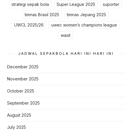
strategi sepak bola
Super League 2025
suporter
timnas Brasil 2025
timnas Jepang 2025
UWCL 2025/26
uwec women’s champions league
wasit
JADWAL SEPAKBOLA HARI INI HARI INI
December 2025
November 2025
October 2025
September 2025
August 2025
July 2025