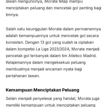
lawan menguncinya, Morata tetap mampu
menciptakan peluang dan mencetak gol penting bagi
timnya.
Salah satu keunggulan Morata dalam permainannya
adalah kemampuannya untuk mencetak gol secara
konsisten. Dengan 13 gol yang sudah ia ciptakan
dalam kompetisi La Liga 2023/2024, Morata menjadi
pencetak gol terbanyak dalam tim Atletico Madrid.
Ketajamannya dalam mengeksekusi peluang
membuatnya menjadi ancaman nyata bagi
pertahanan lawan.
Kemampuan Menciptakan Peluang
Selain menjadi penyelesai yang handal, Morata juga
memiliki kemampuan untuk menciptakan peluang