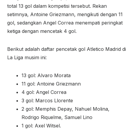
total 13 gol dalam kompetisi tersebut. Rekan
setimnya, Antoine Griezmann, mengikuti dengan 11
gol, sedangkan Angel Correa menempati peringkat
ketiga dengan mencetak 4 gol.
Berikut adalah daftar pencetak gol Atletico Madrid di
La Liga musim ini:
13 gol: Alvaro Morata
11 gol: Antoine Griezmann
4 gol: Angel Correa
3 gol: Marcos Llorente
2 gol: Memphis Depay, Nahuel Molina,
Rodrigo Riquelme, Samuel Lino
1 gol: Axel Witsel.