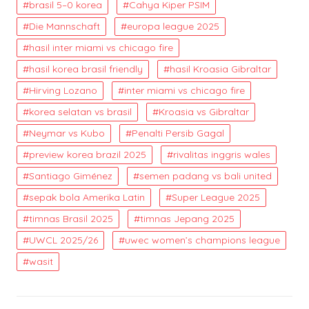
brasil 5–0 korea
Cahya Kiper PSIM
Die Mannschaft
europa league 2025
hasil inter miami vs chicago fire
hasil korea brasil friendly
hasil Kroasia Gibraltar
Hirving Lozano
inter miami vs chicago fire
korea selatan vs brasil
Kroasia vs Gibraltar
Neymar vs Kubo
Penalti Persib Gagal
preview korea brazil 2025
rivalitas inggris wales
Santiago Giménez
semen padang vs bali united
sepak bola Amerika Latin
Super League 2025
timnas Brasil 2025
timnas Jepang 2025
UWCL 2025/26
uwec women’s champions league
wasit