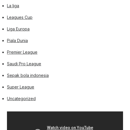
La liga
Leagues Cup
Liga Europa
Piala Dunia
Premier League
Saudi Pro League
Sepak bola indonesia
Super League
Uncategorized