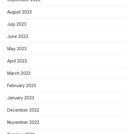
August 2023
July 2023
June 2023
May 2023
April 2023
March 2023
February 2023
January 2023
December 2022
November 2022