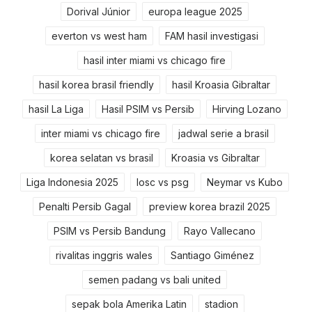
Dorival Júnior
europa league 2025
everton vs west ham
FAM hasil investigasi
hasil inter miami vs chicago fire
hasil korea brasil friendly
hasil Kroasia Gibraltar
hasil La Liga
Hasil PSIM vs Persib
Hirving Lozano
inter miami vs chicago fire
jadwal serie a brasil
korea selatan vs brasil
Kroasia vs Gibraltar
Liga Indonesia 2025
losc vs psg
Neymar vs Kubo
Penalti Persib Gagal
preview korea brazil 2025
PSIM vs Persib Bandung
Rayo Vallecano
rivalitas inggris wales
Santiago Giménez
semen padang vs bali united
sepak bola Amerika Latin
stadion