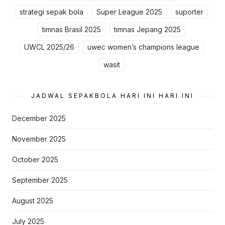
strategi sepak bola
Super League 2025
suporter
timnas Brasil 2025
timnas Jepang 2025
UWCL 2025/26
uwec women’s champions league
wasit
JADWAL SEPAKBOLA HARI INI HARI INI
December 2025
November 2025
October 2025
September 2025
August 2025
July 2025