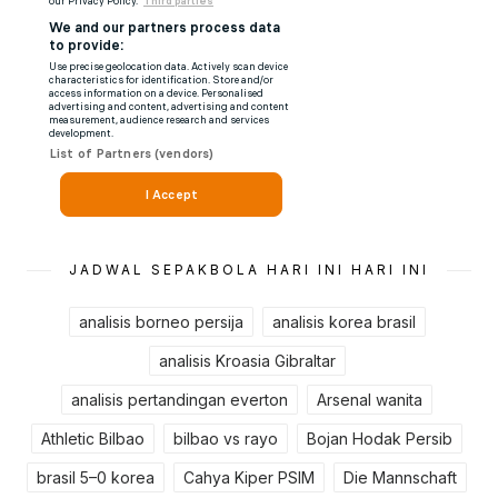
JADWAL SEPAKBOLA HARI INI HARI INI
analisis borneo persija
analisis korea brasil
analisis Kroasia Gibraltar
analisis pertandingan everton
Arsenal wanita
Athletic Bilbao
bilbao vs rayo
Bojan Hodak Persib
brasil 5–0 korea
Cahya Kiper PSIM
Die Mannschaft