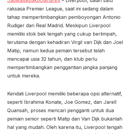
Jadwalsepakbolahariini
– Liverpool, salah satu
raksasa Premier League, saat ini sedang dalam
tahap mempertimbangkan pemboyongan Antonio
Rudiger dari Real Madrid. Meskipun Liverpool
memiliki stok bek tengah yang cukup berlimpah,
terutama dengan kehadiran Virgil van Dijk dan Joel
Matip, namun kedua pemain tersebut telah
mencapai usia 32 tahun, dan klub perlu
mempertimbangkan penggantian jangka panjang
untuk mereka.
Kendati Liverpool memiliki beberapa opsi alternatif,
seperti Ibrahima Konate, Joe Gomez, dan Jarell
Quansah, proses mencari pengganti untuk dua
pemain senior seperti Matip dan Van Dijk bukanlah
hal yang mudah. Oleh karena itu, Liverpool tengah