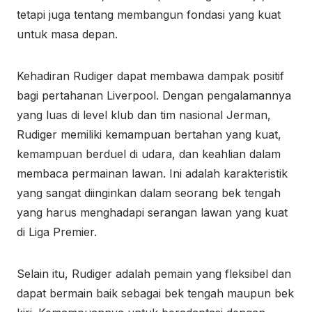
tetapi juga tentang membangun fondasi yang kuat
untuk masa depan.
Kehadiran Rudiger dapat membawa dampak positif
bagi pertahanan Liverpool. Dengan pengalamannya
yang luas di level klub dan tim nasional Jerman,
Rudiger memiliki kemampuan bertahan yang kuat,
kemampuan berduel di udara, dan keahlian dalam
membaca permainan lawan. Ini adalah karakteristik
yang sangat diinginkan dalam seorang bek tengah
yang harus menghadapi serangan lawan yang kuat
di Liga Premier.
Selain itu, Rudiger adalah pemain yang fleksibel dan
dapat bermain baik sebagai bek tengah maupun bek