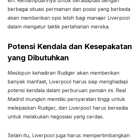
kiri. Kemampuannya untuk beradaptasi dengan
berbagai situasi permainan dan posisi yang berbeda
akan memberikan opsi lebih bagi manajer Liverpool
dalam mengatur taktik pertahanan mereka.
Potensi Kendala dan Kesepakatan
yang Dibutuhkan
Meskipun kehadiran Rudiger akan memberikan
banyak manfaat, Liverpool harus siap menghadapi
potensi kendala dalam perburuan pemain ini. Real
Madrid mungkin memiliki persyaratan tinggi untuk
melepaskan Rudiger, dan Liverpool harus bersedia
untuk melakukan negosiasi yang cerdas.
Selain itu, Liverpool juga harus mempertimbangkan