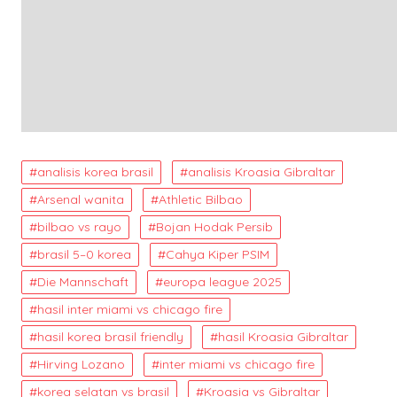
analisis korea brasil
analisis Kroasia Gibraltar
Arsenal wanita
Athletic Bilbao
bilbao vs rayo
Bojan Hodak Persib
brasil 5–0 korea
Cahya Kiper PSIM
Die Mannschaft
europa league 2025
hasil inter miami vs chicago fire
hasil korea brasil friendly
hasil Kroasia Gibraltar
Hirving Lozano
inter miami vs chicago fire
korea selatan vs brasil
Kroasia vs Gibraltar