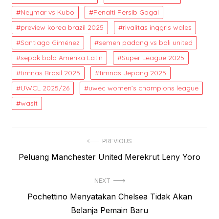
Neymar vs Kubo
Penalti Persib Gagal
preview korea brazil 2025
rivalitas inggris wales
Santiago Giménez
semen padang vs bali united
sepak bola Amerika Latin
Super League 2025
timnas Brasil 2025
timnas Jepang 2025
UWCL 2025/26
uwec women’s champions league
wasit
Post
PREVIOUS
Previous
Peluang Manchester United Merekrut Leny Yoro
navigation
post:
NEXT
Next
Pochettino Menyatakan Chelsea Tidak Akan
post:
Belanja Pemain Baru