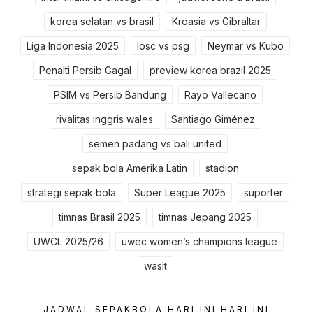
korea selatan vs brasil
Kroasia vs Gibraltar
Liga Indonesia 2025
losc vs psg
Neymar vs Kubo
Penalti Persib Gagal
preview korea brazil 2025
PSIM vs Persib Bandung
Rayo Vallecano
rivalitas inggris wales
Santiago Giménez
semen padang vs bali united
sepak bola Amerika Latin
stadion
strategi sepak bola
Super League 2025
suporter
timnas Brasil 2025
timnas Jepang 2025
UWCL 2025/26
uwec women’s champions league
wasit
JADWAL SEPAKBOLA HARI INI HARI INI