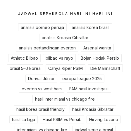
JADWAL SEPAKBOLA HARI INI HARI INI
analisis borneo persija
analisis korea brasil
analisis Kroasia Gibraltar
analisis pertandingan everton
Arsenal wanita
Athletic Bilbao
bilbao vs rayo
Bojan Hodak Persib
brasil 5–0 korea
Cahya Kiper PSIM
Die Mannschaft
Dorival Júnior
europa league 2025
everton vs west ham
FAM hasil investigasi
hasil inter miami vs chicago fire
hasil korea brasil friendly
hasil Kroasia Gibraltar
hasil La Liga
Hasil PSIM vs Persib
Hirving Lozano
inter miami vs chicago fire
jadwal serie a brasil