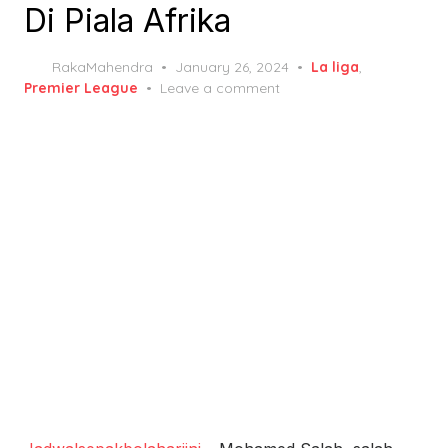
Di Piala Afrika
Posted
RakaMahendra
January 26, 2024
La liga
,
on
Premier League
Leave a comment