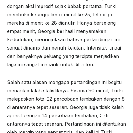
dengan aksi impresif sejak babak pertama. Turki
membuka keunggulan di menit ke-25, tetapi gol
mereka di menit ke-28 dianulir. Hanya berselang
empat menit, Georgia berhasil menyamakan
kedudukan, menunjukkan bahwa pertandingan ini
sangat dinamis dan penuh kejutan. Intensitas tinggi
dan banyaknya peluang yang tercipta menjadikan
laga ini sangat menarik untuk ditonton.
Salah satu alasan mengapa pertandingan ini begitu
menarik adalah statistiknya. Selama 90 menit, Turki
melepaskan total 22 percobaan tembakan dengan 8
di antaranya tepat sasaran. Georgia juga tidak kalah
agresif dengan 14 percobaan tembakan, 5 di
antaranya tepat sasaran. Pertandingan ini ditentukan
oleh margin yang sangat tipis, dan kali ini Turki