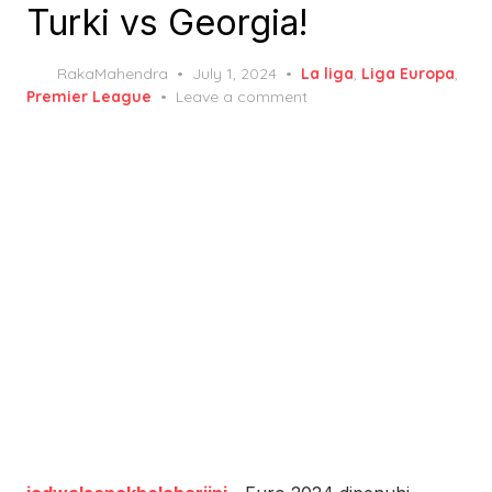
Turki vs Georgia!
Posted
RakaMahendra
July 1, 2024
La liga
,
Liga Europa
,
on
Premier League
Leave a comment