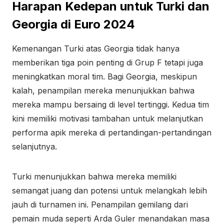
Harapan Kedepan untuk Turki dan
Georgia di Euro 2024
Kemenangan Turki atas Georgia tidak hanya
memberikan tiga poin penting di Grup F tetapi juga
meningkatkan moral tim. Bagi Georgia, meskipun
kalah, penampilan mereka menunjukkan bahwa
mereka mampu bersaing di level tertinggi. Kedua tim
kini memiliki motivasi tambahan untuk melanjutkan
performa apik mereka di pertandingan-pertandingan
selanjutnya.
Turki menunjukkan bahwa mereka memiliki
semangat juang dan potensi untuk melangkah lebih
jauh di turnamen ini. Penampilan gemilang dari
pemain muda seperti Arda Guler menandakan masa