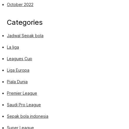
October 2022
Categories
Jadwal Sepak bola
La liga
Leagues Cup
Liga Europa
Piala Dunia
Premier League
Saudi Pro League
Sepak bola indonesia
Super League