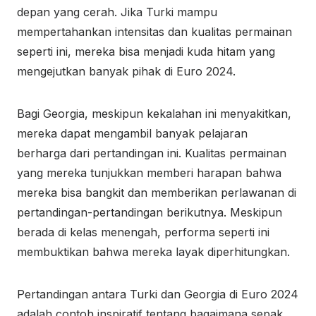
depan yang cerah. Jika Turki mampu
mempertahankan intensitas dan kualitas permainan
seperti ini, mereka bisa menjadi kuda hitam yang
mengejutkan banyak pihak di Euro 2024.
Bagi Georgia, meskipun kekalahan ini menyakitkan,
mereka dapat mengambil banyak pelajaran
berharga dari pertandingan ini. Kualitas permainan
yang mereka tunjukkan memberi harapan bahwa
mereka bisa bangkit dan memberikan perlawanan di
pertandingan-pertandingan berikutnya. Meskipun
berada di kelas menengah, performa seperti ini
membuktikan bahwa mereka layak diperhitungkan.
Pertandingan antara Turki dan Georgia di Euro 2024
adalah contoh inspiratif tentang bagaimana sepak