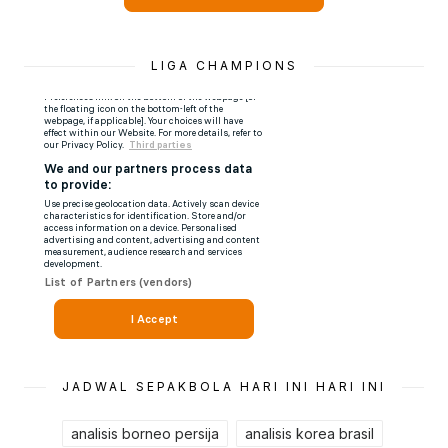
LIGA CHAMPIONS
JADWAL SEPAKBOLA HARI INI HARI INI
analisis borneo persija
analisis korea brasil