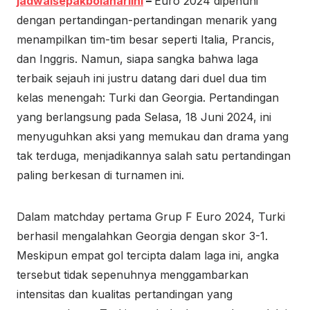
jadwalsepakbolahariini
–
Euro 2024 dipenuhi
dengan pertandingan-pertandingan menarik yang
menampilkan tim-tim besar seperti Italia, Prancis,
dan Inggris. Namun, siapa sangka bahwa laga
terbaik sejauh ini justru datang dari duel dua tim
kelas menengah: Turki dan Georgia. Pertandingan
yang berlangsung pada Selasa, 18 Juni 2024, ini
menyuguhkan aksi yang memukau dan drama yang
tak terduga, menjadikannya salah satu pertandingan
paling berkesan di turnamen ini.
Dalam matchday pertama Grup F Euro 2024, Turki
berhasil mengalahkan Georgia dengan skor 3-1.
Meskipun empat gol tercipta dalam laga ini, angka
tersebut tidak sepenuhnya menggambarkan
intensitas dan kualitas pertandingan yang