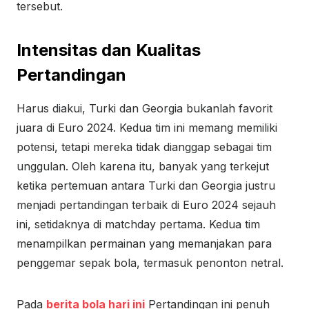
tersebut.
Intensitas dan Kualitas
Pertandingan
Harus diakui, Turki dan Georgia bukanlah favorit
juara di Euro 2024. Kedua tim ini memang memiliki
potensi, tetapi mereka tidak dianggap sebagai tim
unggulan. Oleh karena itu, banyak yang terkejut
ketika pertemuan antara Turki dan Georgia justru
menjadi pertandingan terbaik di Euro 2024 sejauh
ini, setidaknya di matchday pertama. Kedua tim
menampilkan permainan yang memanjakan para
penggemar sepak bola, termasuk penonton netral.
Pada
berita bola hari ini
Pertandingan ini penuh