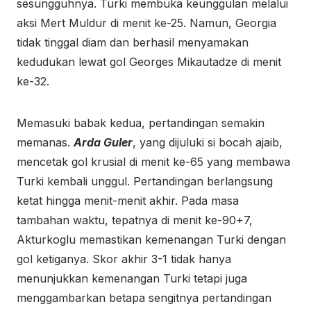
sesungguhnya. Turki membuka keunggulan melalui
aksi Mert Muldur di menit ke-25. Namun, Georgia
tidak tinggal diam dan berhasil menyamakan
kedudukan lewat gol Georges Mikautadze di menit
ke-32.
Memasuki babak kedua, pertandingan semakin
memanas.
Arda Guler
, yang dijuluki si bocah ajaib,
mencetak gol krusial di menit ke-65 yang membawa
Turki kembali unggul. Pertandingan berlangsung
ketat hingga menit-menit akhir. Pada masa
tambahan waktu, tepatnya di menit ke-90+7,
Akturkoglu memastikan kemenangan Turki dengan
gol ketiganya. Skor akhir 3-1 tidak hanya
menunjukkan kemenangan Turki tetapi juga
menggambarkan betapa sengitnya pertandingan