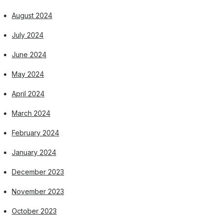
August 2024
July 2024
June 2024
May 2024
April 2024
March 2024
February 2024
January 2024
December 2023
November 2023
October 2023