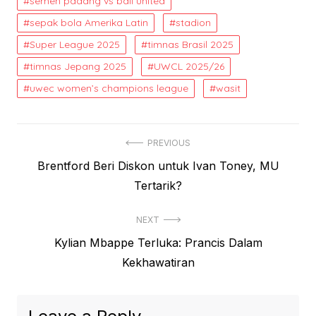
semen padang vs bali united
sepak bola Amerika Latin
stadion
Super League 2025
timnas Brasil 2025
timnas Jepang 2025
UWCL 2025/26
uwec women’s champions league
wasit
Post
PREVIOUS
Previous
Brentford Beri Diskon untuk Ivan Toney, MU
navigation
post:
Tertarik?
NEXT
Next
Kylian Mbappe Terluka: Prancis Dalam
post:
Kekhawatiran