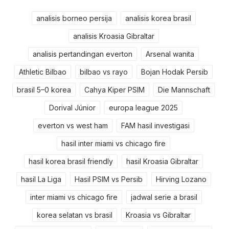
analisis borneo persija
analisis korea brasil
analisis Kroasia Gibraltar
analisis pertandingan everton
Arsenal wanita
Athletic Bilbao
bilbao vs rayo
Bojan Hodak Persib
brasil 5–0 korea
Cahya Kiper PSIM
Die Mannschaft
Dorival Júnior
europa league 2025
everton vs west ham
FAM hasil investigasi
hasil inter miami vs chicago fire
hasil korea brasil friendly
hasil Kroasia Gibraltar
hasil La Liga
Hasil PSIM vs Persib
Hirving Lozano
inter miami vs chicago fire
jadwal serie a brasil
korea selatan vs brasil
Kroasia vs Gibraltar