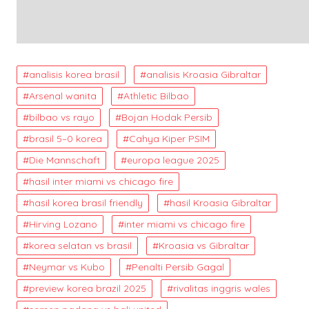
analisis korea brasil
analisis Kroasia Gibraltar
Arsenal wanita
Athletic Bilbao
bilbao vs rayo
Bojan Hodak Persib
brasil 5–0 korea
Cahya Kiper PSIM
Die Mannschaft
europa league 2025
hasil inter miami vs chicago fire
hasil korea brasil friendly
hasil Kroasia Gibraltar
Hirving Lozano
inter miami vs chicago fire
korea selatan vs brasil
Kroasia vs Gibraltar
Neymar vs Kubo
Penalti Persib Gagal
preview korea brazil 2025
rivalitas inggris wales