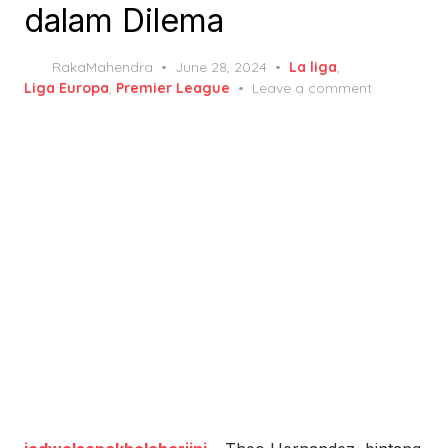
dalam Dilema
Posted
RakaMahendra
June 28, 2024
La liga
,
on
Liga Europa
,
Premier League
Leave a comment