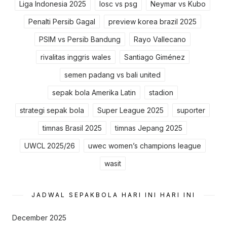
Liga Indonesia 2025
losc vs psg
Neymar vs Kubo
Penalti Persib Gagal
preview korea brazil 2025
PSIM vs Persib Bandung
Rayo Vallecano
rivalitas inggris wales
Santiago Giménez
semen padang vs bali united
sepak bola Amerika Latin
stadion
strategi sepak bola
Super League 2025
suporter
timnas Brasil 2025
timnas Jepang 2025
UWCL 2025/26
uwec women’s champions league
wasit
JADWAL SEPAKBOLA HARI INI HARI INI
December 2025