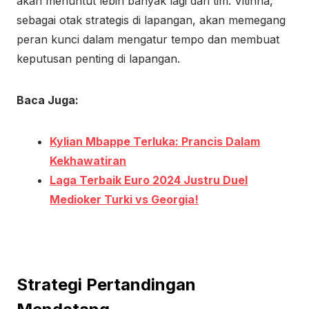
akan menuntut lebih banyak lagi dari tim. Vitinha,
sebagai otak strategis di lapangan, akan memegang
peran kunci dalam mengatur tempo dan membuat
keputusan penting di lapangan.
Baca Juga:
Kylian Mbappe Terluka: Prancis Dalam
Kekhawatiran
Laga Terbaik Euro 2024 Justru Duel
Medioker Turki vs Georgia!
Strategi Pertandingan