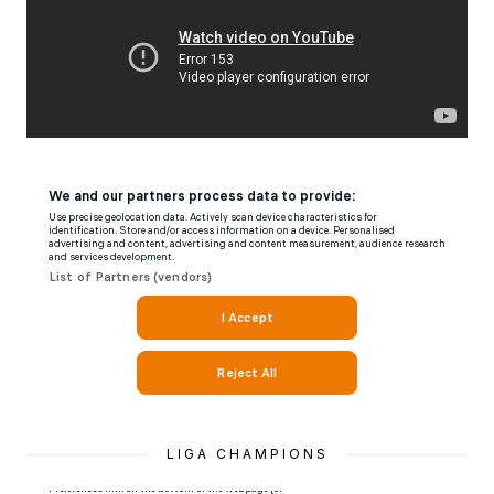
LIGA CHAMPIONS