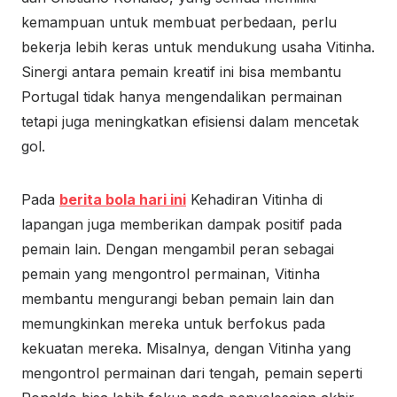
kemampuan untuk membuat perbedaan, perlu
bekerja lebih keras untuk mendukung usaha Vitinha.
Sinergi antara pemain kreatif ini bisa membantu
Portugal tidak hanya mengendalikan permainan
tetapi juga meningkatkan efisiensi dalam mencetak
gol.
Pada
berita bola hari ini
Kehadiran Vitinha di
lapangan juga memberikan dampak positif pada
pemain lain. Dengan mengambil peran sebagai
pemain yang mengontrol permainan, Vitinha
membantu mengurangi beban pemain lain dan
memungkinkan mereka untuk berfokus pada
kekuatan mereka. Misalnya, dengan Vitinha yang
mengontrol permainan dari tengah, pemain seperti