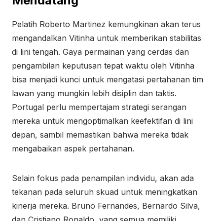
Mendatang
Pelatih Roberto Martinez kemungkinan akan terus
mengandalkan Vitinha untuk memberikan stabilitas
di lini tengah. Gaya permainan yang cerdas dan
pengambilan keputusan tepat waktu oleh Vitinha
bisa menjadi kunci untuk mengatasi pertahanan tim
lawan yang mungkin lebih disiplin dan taktis.
Portugal perlu mempertajam strategi serangan
mereka untuk mengoptimalkan keefektifan di lini
depan, sambil memastikan bahwa mereka tidak
mengabaikan aspek pertahanan.
Selain fokus pada penampilan individu, akan ada
tekanan pada seluruh skuad untuk meningkatkan
kinerja mereka. Bruno Fernandes, Bernardo Silva,
dan Cristiano Ronaldo, yang semua memiliki