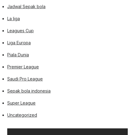
Jadwal Sepak bola
La liga
Leagues Cup
Liga Europa
Piala Dunia
Premier League
Saudi Pro League
Sepak bola indonesia
Super League
Uncategorized