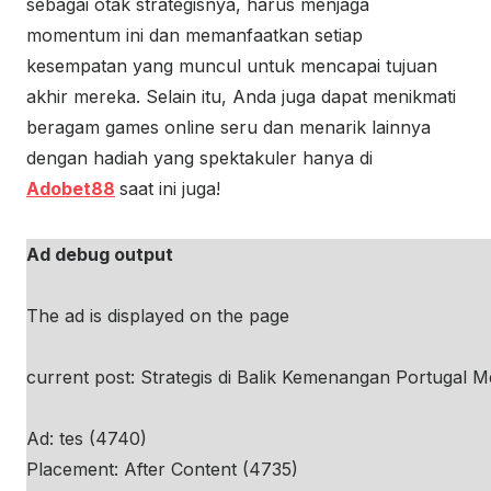
sebagai otak strategisnya, harus menjaga
momentum ini dan memanfaatkan setiap
kesempatan yang muncul untuk mencapai tujuan
akhir mereka. Selain itu, Anda juga dapat menikmati
beragam games online seru dan menarik lainnya
dengan hadiah yang spektakuler hanya di
Adobet88
saat ini juga!
Ad debug output
The ad is displayed on the page
current post: Strategis di Balik Kemenangan Portugal 
Ad: tes (4740)
Placement: After Content (4735)