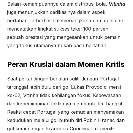
Selain kemampuannya dalam distribusi bola,
Vitinha
juga menunjukkan dedikasinya dalam aspek
bertahan. Ia berhasil memenangkan enam duel dan
mencatatkan tingkat sukses tekel 100 persen,
sebuah prestasi yang mengesankan untuk pemain
yang fokus utamanya bukan pada bertahan.
Peran Krusial dalam Momen Kritis
Saat pertandingan berjalan sulit, dengan Portugal
tertinggal lebih dulu dari gol Lukas Provod di menit
ke-62, Vitinha tidak kehilangan fokus. Kedewasaan
dan kepemimpinan taktisnya membantu tim bangkit.
Reaksi cepat Portugal yang kemudian menyamakan
kedudukan melalui gol bunuh diri Robin Hranac dan
gol kemenangan Francisco Conceicao di menit-