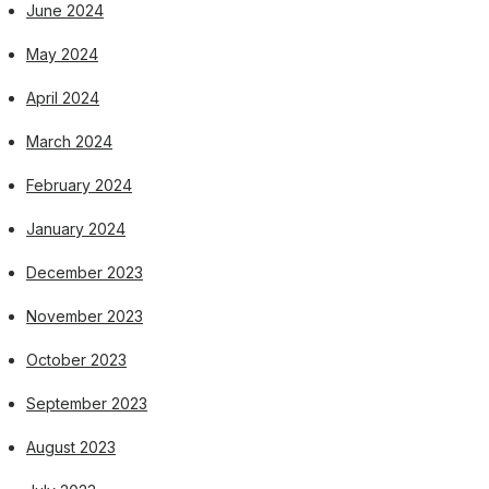
June 2024
May 2024
April 2024
March 2024
February 2024
January 2024
December 2023
November 2023
October 2023
September 2023
August 2023