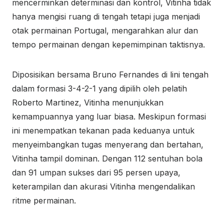
mencerminkan determinasi dan kontrol, Vitinha tidak
hanya mengisi ruang di tengah tetapi juga menjadi
otak permainan Portugal, mengarahkan alur dan
tempo permainan dengan kepemimpinan taktisnya.
Diposisikan bersama Bruno Fernandes di lini tengah
dalam formasi 3-4-2-1 yang dipilih oleh pelatih
Roberto Martinez, Vitinha menunjukkan
kemampuannya yang luar biasa. Meskipun formasi
ini menempatkan tekanan pada keduanya untuk
menyeimbangkan tugas menyerang dan bertahan,
Vitinha tampil dominan. Dengan 112 sentuhan bola
dan 91 umpan sukses dari 95 persen upaya,
keterampilan dan akurasi Vitinha mengendalikan
ritme permainan.