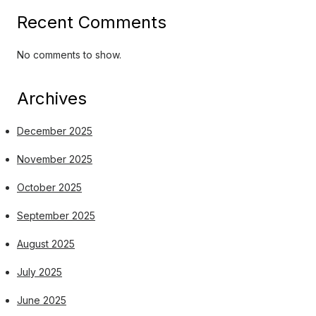
Recent Comments
No comments to show.
Archives
December 2025
November 2025
October 2025
September 2025
August 2025
July 2025
June 2025