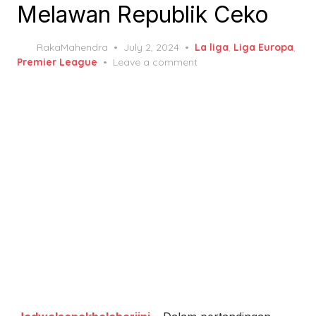
Melawan Republik Ceko
Posted
RakaMahendra
July 2, 2024
La liga
,
Liga Europa
,
on
Premier League
Leave a comment