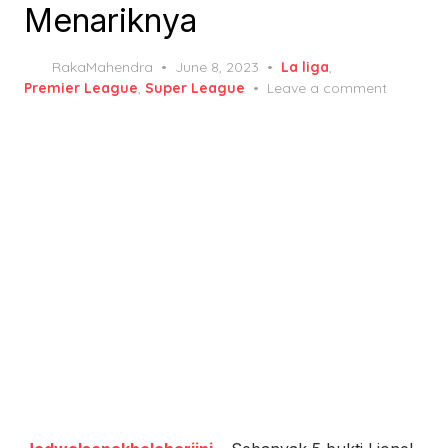
Menariknya
Posted
RakaMahendra
June 8, 2023
La liga
,
on
Premier League
,
Super League
Leave a comment