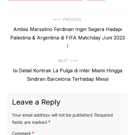
Post
PREVIOUS
Previous
Ambisi Marselino Ferdinan Ingin Segera Hadapi
navigation
post:
Palestina & Argentina di FIFA Matchday Juni 2023
!
NEXT
Next
Isi Detail Kontrak La Pulga di Inter Miami Hingga
post:
Sindiran Barcelona Terhadap Messi
Leave a Reply
Your email address will not be published.
Required
fields are marked
*
Comment
*