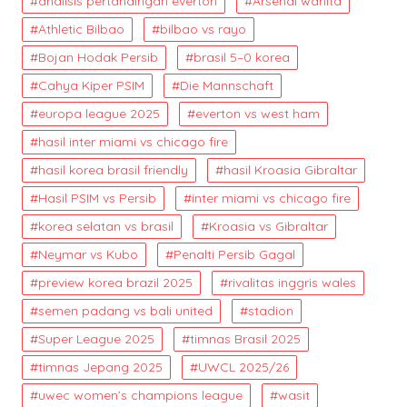
analisis pertandingan everton
Arsenal wanita
Athletic Bilbao
bilbao vs rayo
Bojan Hodak Persib
brasil 5–0 korea
Cahya Kiper PSIM
Die Mannschaft
europa league 2025
everton vs west ham
hasil inter miami vs chicago fire
hasil korea brasil friendly
hasil Kroasia Gibraltar
Hasil PSIM vs Persib
inter miami vs chicago fire
korea selatan vs brasil
Kroasia vs Gibraltar
Neymar vs Kubo
Penalti Persib Gagal
preview korea brazil 2025
rivalitas inggris wales
semen padang vs bali united
stadion
Super League 2025
timnas Brasil 2025
timnas Jepang 2025
UWCL 2025/26
uwec women’s champions league
wasit