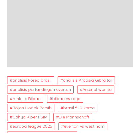
analisis korea brasil
analisis Kroasia Gibraltar
analisis pertandingan everton
Arsenal wanita
Athletic Bilbao
bilbao vs rayo
Bojan Hodak Persib
brasil 5–0 korea
Cahya Kiper PSIM
Die Mannschaft
europa league 2025
everton vs west ham