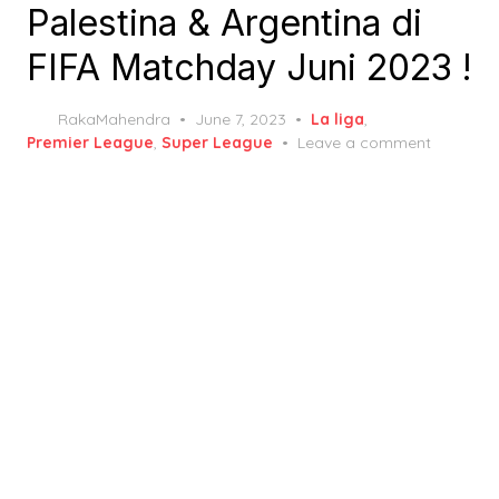
Palestina & Argentina di
FIFA Matchday Juni 2023 !
Posted
RakaMahendra
June 7, 2023
La liga
,
on
Premier League
,
Super League
Leave a comment