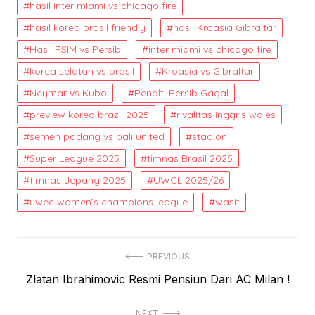
hasil inter miami vs chicago fire
hasil korea brasil friendly
hasil Kroasia Gibraltar
Hasil PSIM vs Persib
inter miami vs chicago fire
korea selatan vs brasil
Kroasia vs Gibraltar
Neymar vs Kubo
Penalti Persib Gagal
preview korea brazil 2025
rivalitas inggris wales
semen padang vs bali united
stadion
Super League 2025
timnas Brasil 2025
timnas Jepang 2025
UWCL 2025/26
uwec women’s champions league
wasit
Post
PREVIOUS
Previous
Zlatan Ibrahimovic Resmi Pensiun Dari AC Milan !
navigation
post:
NEXT