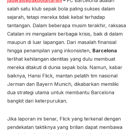
jadwalsepakbolahariini
–
FC Barcelona adalah
salah satu klub sepak bola paling sukses dalam
sejarah, tetapi mereka tidak kebal terhadap
tantangan. Dalam beberapa musim terakhir, raksasa
Catalan ini mengalami berbagai krisis, baik di dalam
maupun di luar lapangan. Dari masalah finansial
hingga penampilan yang inkonsisten,
Barcelona
terlihat kehilangan identitas yang dulu membuat
mereka ditakuti di dunia sepak bola. Namun, kabar
baiknya, Hansi Flick, mantan pelatih tim nasional
Jerman dan Bayern Munich, dikabarkan memiliki
dua strategi utama untuk membantu Barcelona
bangkit dari keterpurukan.
Jika laporan ini benar, Flick yang terkenal dengan
pendekatan taktiknya yang brilian dapat membawa