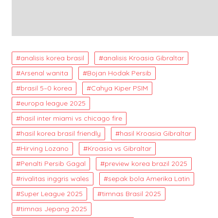
analisis korea brasil
analisis Kroasia Gibraltar
Arsenal wanita
Bojan Hodak Persib
brasil 5–0 korea
Cahya Kiper PSIM
europa league 2025
hasil inter miami vs chicago fire
hasil korea brasil friendly
hasil Kroasia Gibraltar
Hirving Lozano
Kroasia vs Gibraltar
Penalti Persib Gagal
preview korea brazil 2025
rivalitas inggris wales
sepak bola Amerika Latin
Super League 2025
timnas Brasil 2025
timnas Jepang 2025