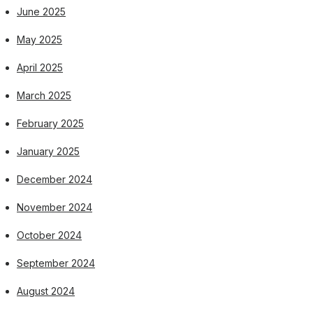
June 2025
May 2025
April 2025
March 2025
February 2025
January 2025
December 2024
November 2024
October 2024
September 2024
August 2024