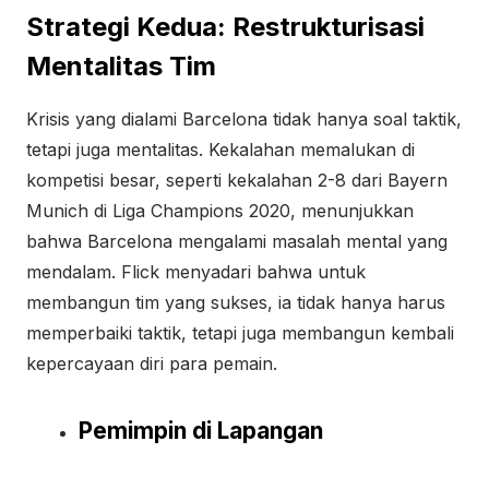
Strategi Kedua: Restrukturisasi
Mentalitas Tim
Krisis yang dialami Barcelona tidak hanya soal taktik,
tetapi juga mentalitas. Kekalahan memalukan di
kompetisi besar, seperti kekalahan 2-8 dari Bayern
Munich di Liga Champions 2020, menunjukkan
bahwa Barcelona mengalami masalah mental yang
mendalam. Flick menyadari bahwa untuk
membangun tim yang sukses, ia tidak hanya harus
memperbaiki taktik, tetapi juga membangun kembali
kepercayaan diri para pemain.
Pemimpin di Lapangan