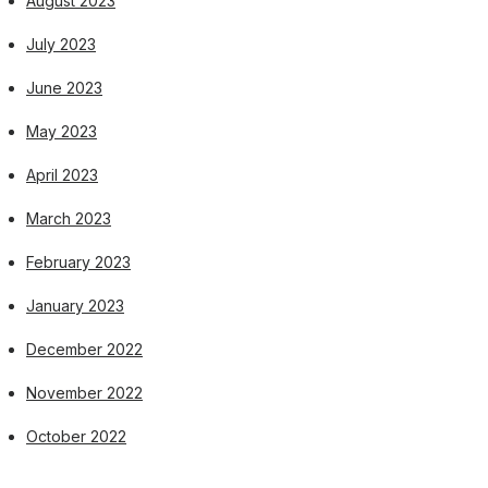
August 2023
July 2023
June 2023
May 2023
April 2023
March 2023
February 2023
January 2023
December 2022
November 2022
October 2022