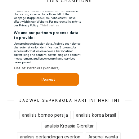
LIGA CHAMPIONS
JADWAL SEPAKBOLA HARI INI HARI INI
analisis borneo persija
analisis korea brasil
analisis Kroasia Gibraltar
analisis pertandingan everton
Arsenal wanita