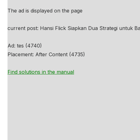
The ad is displayed on the page
current post: Hansi Flick Siapkan Dua Strategi untuk Bar
Ad: tes (4740)
Placement: After Content (4735)
Find solutions in the manual