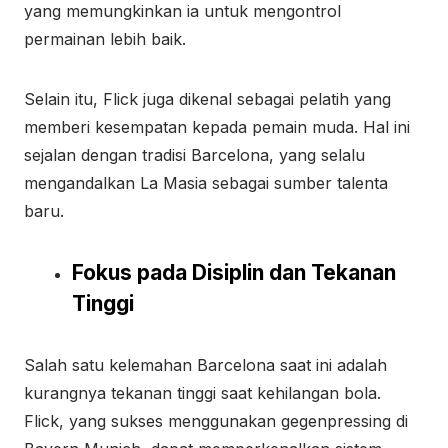
yang memungkinkan ia untuk mengontrol
permainan lebih baik.
Selain itu, Flick juga dikenal sebagai pelatih yang
memberi kesempatan kepada pemain muda. Hal ini
sejalan dengan tradisi Barcelona, yang selalu
mengandalkan La Masia sebagai sumber talenta
baru.
Fokus pada Disiplin dan Tekanan
Tinggi
Salah satu kelemahan Barcelona saat ini adalah
kurangnya tekanan tinggi saat kehilangan bola.
Flick, yang sukses menggunakan gegenpressing di