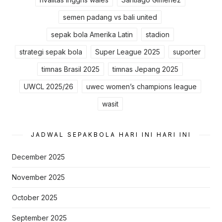
semen padang vs bali united
sepak bola Amerika Latin
stadion
strategi sepak bola
Super League 2025
suporter
timnas Brasil 2025
timnas Jepang 2025
UWCL 2025/26
uwec women’s champions league
wasit
JADWAL SEPAKBOLA HARI INI HARI INI
December 2025
November 2025
October 2025
September 2025