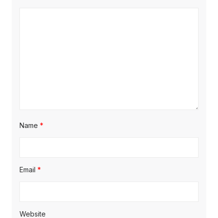
Name
*
Email
*
Website