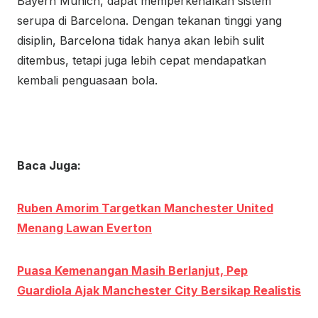
Bayern Munich, dapat memperkenalkan sistem
serupa di Barcelona. Dengan tekanan tinggi yang
disiplin, Barcelona tidak hanya akan lebih sulit
ditembus, tetapi juga lebih cepat mendapatkan
kembali penguasaan bola.
Baca Juga:
Ruben Amorim Targetkan Manchester United
Menang Lawan Everton
Puasa Kemenangan Masih Berlanjut, Pep
Guardiola Ajak Manchester City Bersikap Realistis