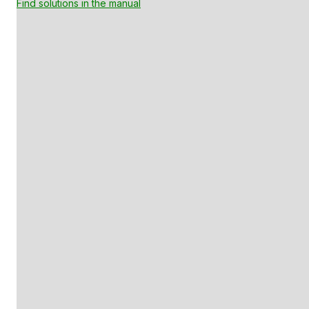
Find solutions in the manual