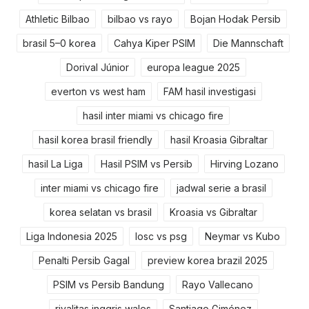
Athletic Bilbao
bilbao vs rayo
Bojan Hodak Persib
brasil 5–0 korea
Cahya Kiper PSIM
Die Mannschaft
Dorival Júnior
europa league 2025
everton vs west ham
FAM hasil investigasi
hasil inter miami vs chicago fire
hasil korea brasil friendly
hasil Kroasia Gibraltar
hasil La Liga
Hasil PSIM vs Persib
Hirving Lozano
inter miami vs chicago fire
jadwal serie a brasil
korea selatan vs brasil
Kroasia vs Gibraltar
Liga Indonesia 2025
losc vs psg
Neymar vs Kubo
Penalti Persib Gagal
preview korea brazil 2025
PSIM vs Persib Bandung
Rayo Vallecano
rivalitas inggris wales
Santiago Giménez