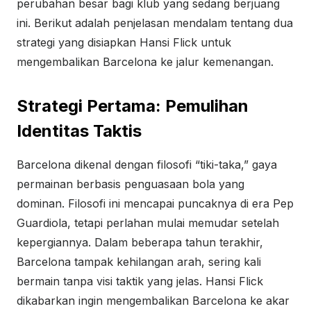
perubahan besar bagi klub yang sedang berjuang
ini. Berikut adalah penjelasan mendalam tentang dua
strategi yang disiapkan Hansi Flick untuk
mengembalikan Barcelona ke jalur kemenangan.
Strategi Pertama: Pemulihan
Identitas Taktis
Barcelona dikenal dengan filosofi “tiki-taka,” gaya
permainan berbasis penguasaan bola yang
dominan. Filosofi ini mencapai puncaknya di era Pep
Guardiola, tetapi perlahan mulai memudar setelah
kepergiannya. Dalam beberapa tahun terakhir,
Barcelona tampak kehilangan arah, sering kali
bermain tanpa visi taktik yang jelas. Hansi Flick
dikabarkan ingin mengembalikan Barcelona ke akar