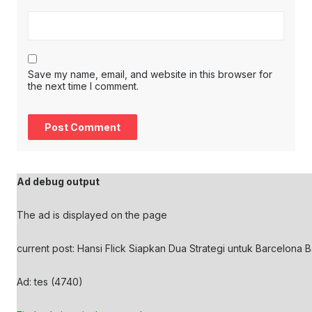
Save my name, email, and website in this browser for
the next time I comment.
Ad debug output
The ad is displayed on the page
current post: Hansi Flick Siapkan Dua Strategi untuk Barcelona Ban
Ad: tes (4740)