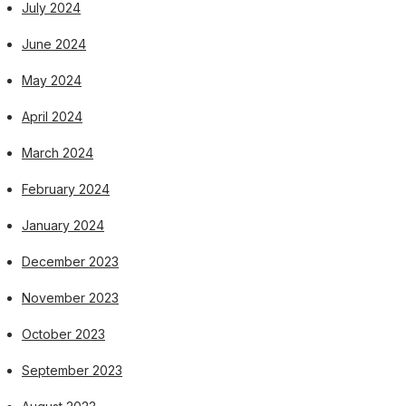
July 2024
June 2024
May 2024
April 2024
March 2024
February 2024
January 2024
December 2023
November 2023
October 2023
September 2023