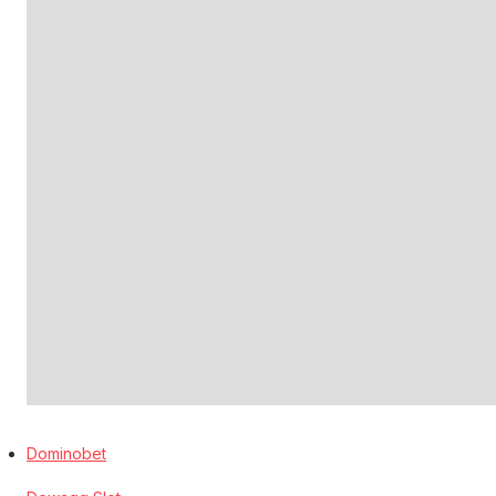
Dominobet