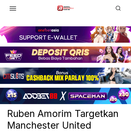
Skip
to
the
content
Ruben Amorim Targetkan
Manchester United