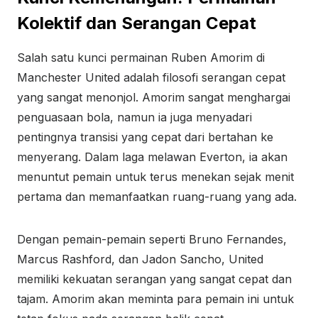
Kolektif dan Serangan Cepat
Salah satu kunci permainan Ruben Amorim di
Manchester United adalah filosofi serangan cepat
yang sangat menonjol. Amorim sangat menghargai
penguasaan bola, namun ia juga menyadari
pentingnya transisi yang cepat dari bertahan ke
menyerang. Dalam laga melawan Everton, ia akan
menuntut pemain untuk terus menekan sejak menit
pertama dan memanfaatkan ruang-ruang yang ada.
Dengan pemain-pemain seperti Bruno Fernandes,
Marcus Rashford, dan Jadon Sancho, United
memiliki kekuatan serangan yang sangat cepat dan
tajam. Amorim akan meminta para pemain ini untuk