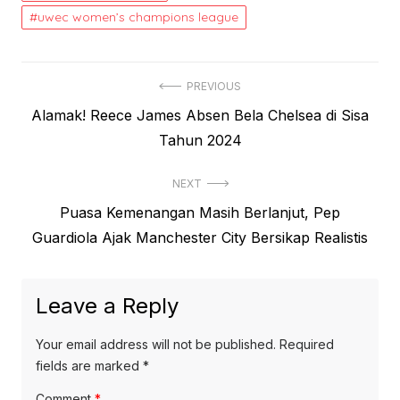
uwec women’s champions league
Post
PREVIOUS
Previous
Alamak! Reece James Absen Bela Chelsea di Sisa
navigation
post:
Tahun 2024
NEXT
Next
Puasa Kemenangan Masih Berlanjut, Pep
post:
Guardiola Ajak Manchester City Bersikap Realistis
Leave a Reply
Your email address will not be published.
Required
fields are marked
*
Comment
*