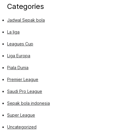
Categories
Jadwal Sepak bola
La liga
Leagues Cup
Liga Europa
Piala Dunia
Premier League
Saudi Pro League
Sepak bola indonesia
Super League
Uncategorized