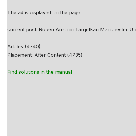
The ad is displayed on the page
current post: Ruben Amorim Targetkan Manchester Un
Ad: tes (4740)
Placement: After Content (4735)
Find solutions in the manual