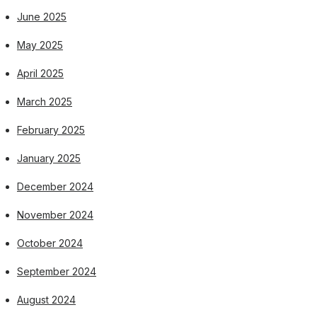
June 2025
May 2025
April 2025
March 2025
February 2025
January 2025
December 2024
November 2024
October 2024
September 2024
August 2024