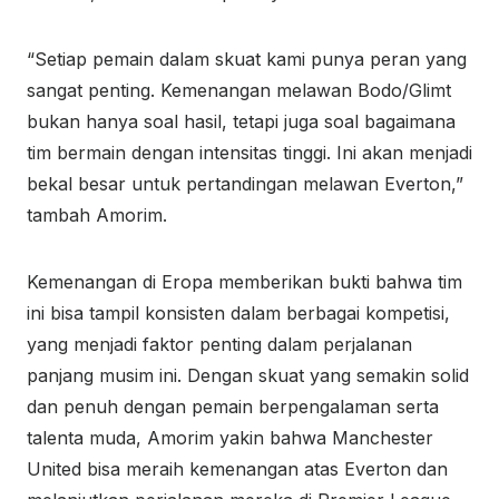
“Setiap pemain dalam skuat kami punya peran yang
sangat penting. Kemenangan melawan Bodo/Glimt
bukan hanya soal hasil, tetapi juga soal bagaimana
tim bermain dengan intensitas tinggi. Ini akan menjadi
bekal besar untuk pertandingan melawan Everton,”
tambah Amorim.
Kemenangan di Eropa memberikan bukti bahwa tim
ini bisa tampil konsisten dalam berbagai kompetisi,
yang menjadi faktor penting dalam perjalanan
panjang musim ini. Dengan skuat yang semakin solid
dan penuh dengan pemain berpengalaman serta
talenta muda, Amorim yakin bahwa Manchester
United bisa meraih kemenangan atas Everton dan