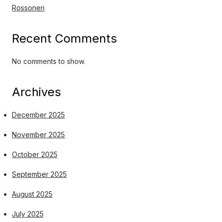
Rossoneri
Recent Comments
No comments to show.
Archives
December 2025
November 2025
October 2025
September 2025
August 2025
July 2025