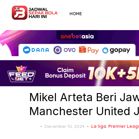
Skip
to
HOME
the
content
Mikel Arteta Beri J
Manchester United 
Posted
December 10, 2024
La liga
,
Premier Leag
on