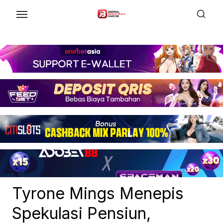
Skip
to
the
content
Tyrone Mings Menepis
Spekulasi Pensiun,