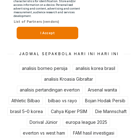
JADWAL SEPAKBOLA HARI INI HARI INI
analisis borneo persija
analisis korea brasil
analisis Kroasia Gibraltar
analisis pertandingan everton
Arsenal wanita
Athletic Bilbao
bilbao vs rayo
Bojan Hodak Persib
brasil 5–0 korea
Cahya Kiper PSIM
Die Mannschaft
Dorival Júnior
europa league 2025
everton vs west ham
FAM hasil investigasi