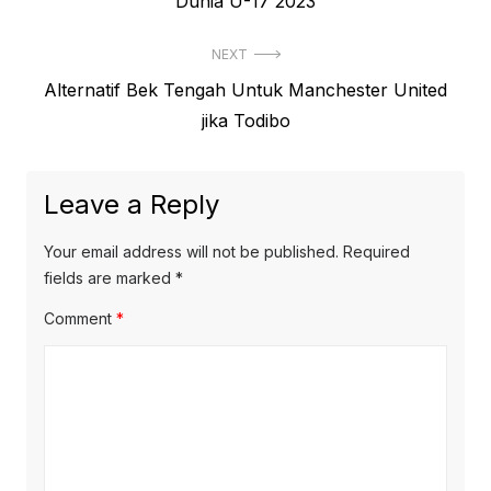
post:
Dunia U-17 2023
NEXT
Next
Alternatif Bek Tengah Untuk Manchester United
post:
jika Todibo
Leave a Reply
Your email address will not be published.
Required
fields are marked
*
Comment
*