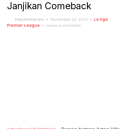
Janjikan Comeback
Posted
RakaMahendra
November 22, 2023
La liga
,
on
Premier League
Leave a comment