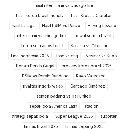
hasil inter miami vs chicago fire
hasil korea brasil friendly
hasil Kroasia Gibraltar
hasil La Liga
Hasil PSIM vs Persib
Hirving Lozano
inter miami vs chicago fire
jadwal serie a brasil
korea selatan vs brasil
Kroasia vs Gibraltar
Liga Indonesia 2025
losc vs psg
Neymar vs Kubo
Penalti Persib Gagal
preview korea brazil 2025
PSIM vs Persib Bandung
Rayo Vallecano
rivalitas inggris wales
Santiago Giménez
semen padang vs bali united
sepak bola Amerika Latin
stadion
strategi sepak bola
Super League 2025
suporter
timnas Brasil 2025
timnas Jepang 2025