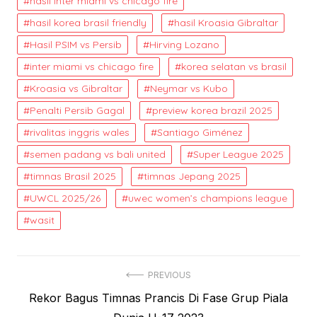
hasil inter miami vs chicago fire
hasil korea brasil friendly
hasil Kroasia Gibraltar
Hasil PSIM vs Persib
Hirving Lozano
inter miami vs chicago fire
korea selatan vs brasil
Kroasia vs Gibraltar
Neymar vs Kubo
Penalti Persib Gagal
preview korea brazil 2025
rivalitas inggris wales
Santiago Giménez
semen padang vs bali united
Super League 2025
timnas Brasil 2025
timnas Jepang 2025
UWCL 2025/26
uwec women’s champions league
wasit
Post
PREVIOUS
Previous
Rekor Bagus Timnas Prancis Di Fase Grup Piala
navigation