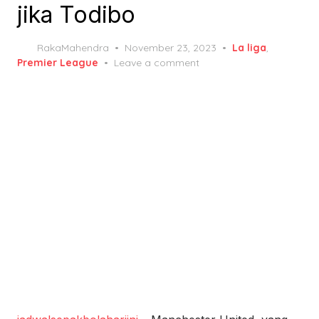
jika Todibo
Posted
RakaMahendra
November 23, 2023
La liga
,
on
Premier League
Leave a comment