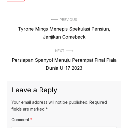
Post
PREVIOUS
Previous
Tyrone Mings Menepis Spekulasi Pensiun,
navigation
post:
Janjikan Comeback
NEXT
Next
Persiapan Spanyol Menuju Perempat Final Piala
post:
Dunia U-17 2023
Leave a Reply
Your email address will not be published.
Required
fields are marked
*
Comment
*