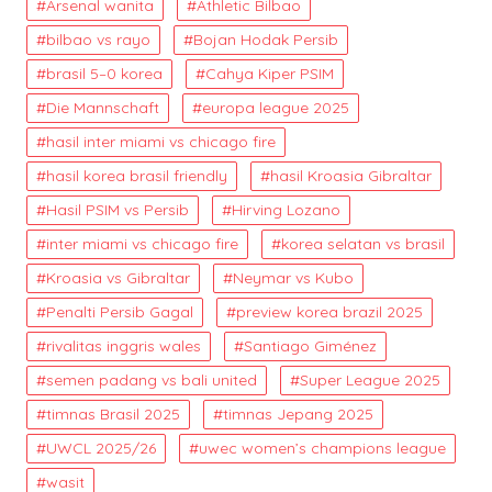
Arsenal wanita
Athletic Bilbao
bilbao vs rayo
Bojan Hodak Persib
brasil 5–0 korea
Cahya Kiper PSIM
Die Mannschaft
europa league 2025
hasil inter miami vs chicago fire
hasil korea brasil friendly
hasil Kroasia Gibraltar
Hasil PSIM vs Persib
Hirving Lozano
inter miami vs chicago fire
korea selatan vs brasil
Kroasia vs Gibraltar
Neymar vs Kubo
Penalti Persib Gagal
preview korea brazil 2025
rivalitas inggris wales
Santiago Giménez
semen padang vs bali united
Super League 2025
timnas Brasil 2025
timnas Jepang 2025
UWCL 2025/26
uwec women’s champions league
wasit