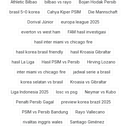
Athletic Bilbao
bilbao vs rayo
Bojan Hodak Persib
brasil 5–0 korea
Cahya Kiper PSIM
Die Mannschaft
Dorival Júnior
europa league 2025
everton vs west ham
FAM hasil investigasi
hasil inter miami vs chicago fire
hasil korea brasil friendly
hasil Kroasia Gibraltar
hasil La Liga
Hasil PSIM vs Persib
Hirving Lozano
inter miami vs chicago fire
jadwal serie a brasil
korea selatan vs brasil
Kroasia vs Gibraltar
Liga Indonesia 2025
losc vs psg
Neymar vs Kubo
Penalti Persib Gagal
preview korea brazil 2025
PSIM vs Persib Bandung
Rayo Vallecano
rivalitas inggris wales
Santiago Giménez