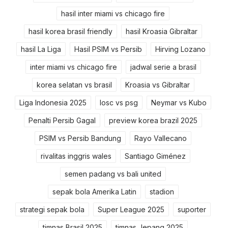
hasil inter miami vs chicago fire
hasil korea brasil friendly
hasil Kroasia Gibraltar
hasil La Liga
Hasil PSIM vs Persib
Hirving Lozano
inter miami vs chicago fire
jadwal serie a brasil
korea selatan vs brasil
Kroasia vs Gibraltar
Liga Indonesia 2025
losc vs psg
Neymar vs Kubo
Penalti Persib Gagal
preview korea brazil 2025
PSIM vs Persib Bandung
Rayo Vallecano
rivalitas inggris wales
Santiago Giménez
semen padang vs bali united
sepak bola Amerika Latin
stadion
strategi sepak bola
Super League 2025
suporter
timnas Brasil 2025
timnas Jepang 2025