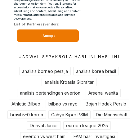
JADWAL SEPAKBOLA HARI INI HARI INI
analisis borneo persija
analisis korea brasil
analisis Kroasia Gibraltar
analisis pertandingan everton
Arsenal wanita
Athletic Bilbao
bilbao vs rayo
Bojan Hodak Persib
brasil 5–0 korea
Cahya Kiper PSIM
Die Mannschaft
Dorival Júnior
europa league 2025
everton vs west ham
FAM hasil investigasi