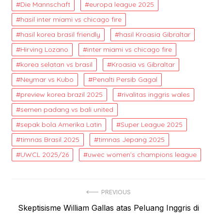
Die Mannschaft
europa league 2025
hasil inter miami vs chicago fire
hasil korea brasil friendly
hasil Kroasia Gibraltar
Hirving Lozano
inter miami vs chicago fire
korea selatan vs brasil
Kroasia vs Gibraltar
Neymar vs Kubo
Penalti Persib Gagal
preview korea brazil 2025
rivalitas inggris wales
semen padang vs bali united
sepak bola Amerika Latin
Super League 2025
timnas Brasil 2025
timnas Jepang 2025
UWCL 2025/26
uwec women’s champions league
Post
PREVIOUS
Previous
Skeptisisme William Gallas atas Peluang Inggris di
navigation