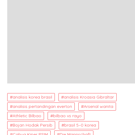
analisis korea brasil
analisis Kroasia Gibraltar
analisis pertandingan everton
Arsenal wanita
Athletic Bilbao
bilbao vs rayo
Bojan Hodak Persib
brasil 5–0 korea
Cahya Kiper PSIM
Die Mannschaft