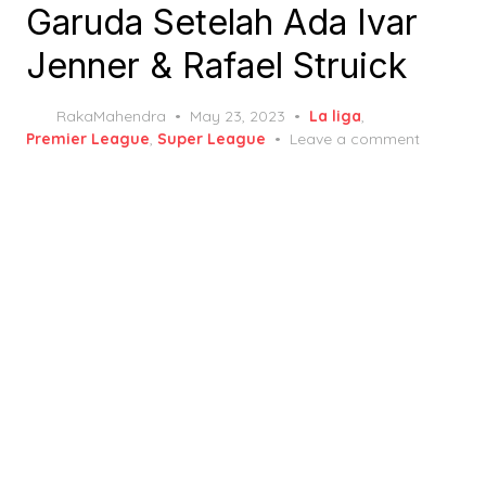
Garuda Setelah Ada Ivar
Jenner & Rafael Struick
Posted
RakaMahendra
May 23, 2023
La liga
,
on
Premier League
,
Super League
Leave a comment