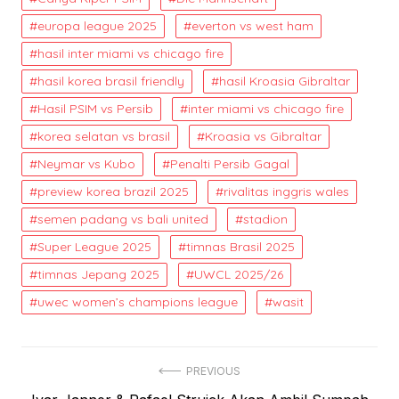
europa league 2025
everton vs west ham
hasil inter miami vs chicago fire
hasil korea brasil friendly
hasil Kroasia Gibraltar
Hasil PSIM vs Persib
inter miami vs chicago fire
korea selatan vs brasil
Kroasia vs Gibraltar
Neymar vs Kubo
Penalti Persib Gagal
preview korea brazil 2025
rivalitas inggris wales
semen padang vs bali united
stadion
Super League 2025
timnas Brasil 2025
timnas Jepang 2025
UWCL 2025/26
uwec women’s champions league
wasit
Post
PREVIOUS