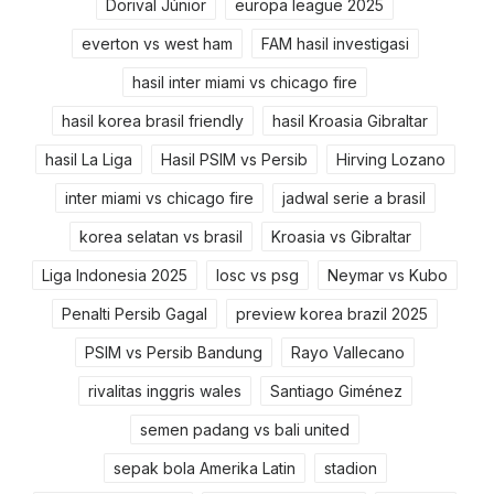
Dorival Júnior
europa league 2025
everton vs west ham
FAM hasil investigasi
hasil inter miami vs chicago fire
hasil korea brasil friendly
hasil Kroasia Gibraltar
hasil La Liga
Hasil PSIM vs Persib
Hirving Lozano
inter miami vs chicago fire
jadwal serie a brasil
korea selatan vs brasil
Kroasia vs Gibraltar
Liga Indonesia 2025
losc vs psg
Neymar vs Kubo
Penalti Persib Gagal
preview korea brazil 2025
PSIM vs Persib Bandung
Rayo Vallecano
rivalitas inggris wales
Santiago Giménez
semen padang vs bali united
sepak bola Amerika Latin
stadion