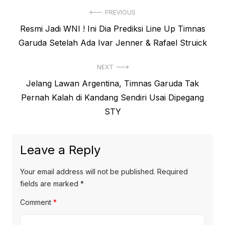
Post
PREVIOUS
Previous
Resmi Jadi WNI ! Ini Dia Prediksi Line Up Timnas
navigation
post:
Garuda Setelah Ada Ivar Jenner & Rafael Struick
NEXT
Next
Jelang Lawan Argentina, Timnas Garuda Tak
post:
Pernah Kalah di Kandang Sendiri Usai Dipegang
STY
Leave a Reply
Your email address will not be published.
Required
fields are marked
*
Comment
*