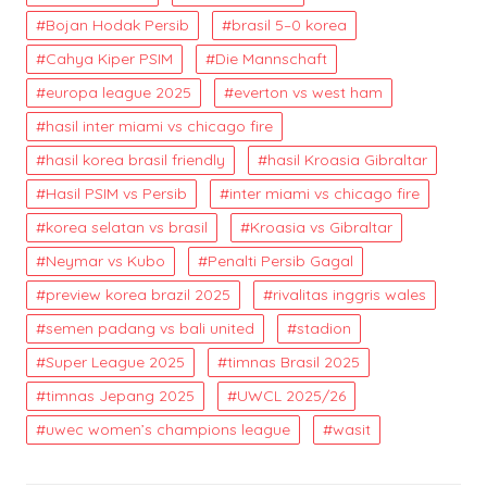
Bojan Hodak Persib
brasil 5–0 korea
Cahya Kiper PSIM
Die Mannschaft
europa league 2025
everton vs west ham
hasil inter miami vs chicago fire
hasil korea brasil friendly
hasil Kroasia Gibraltar
Hasil PSIM vs Persib
inter miami vs chicago fire
korea selatan vs brasil
Kroasia vs Gibraltar
Neymar vs Kubo
Penalti Persib Gagal
preview korea brazil 2025
rivalitas inggris wales
semen padang vs bali united
stadion
Super League 2025
timnas Brasil 2025
timnas Jepang 2025
UWCL 2025/26
uwec women’s champions league
wasit