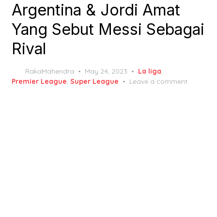
Argentina & Jordi Amat
Yang Sebut Messi Sebagai
Rival
Posted
RakaMahendra
May 24, 2023
La liga
,
on
Premier League
,
Super League
Leave a comment