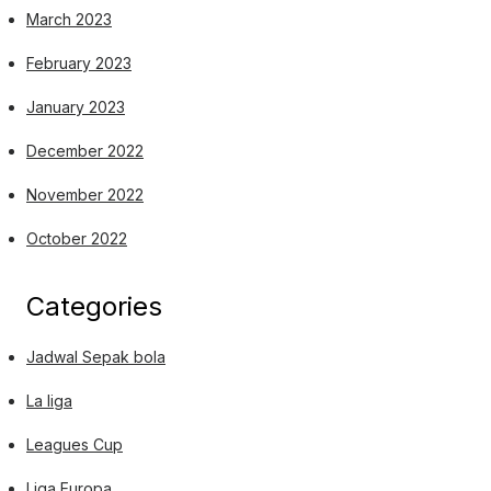
March 2023
February 2023
January 2023
December 2022
November 2022
October 2022
Categories
Jadwal Sepak bola
La liga
Leagues Cup
Liga Europa