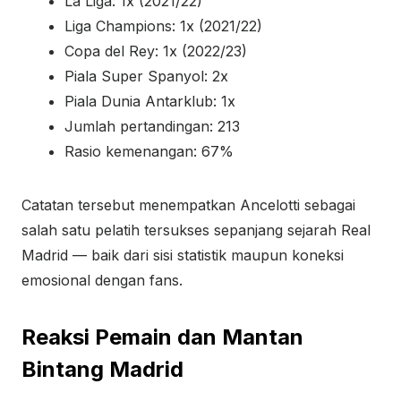
La Liga: 1x (2021/22)
Liga Champions: 1x (2021/22)
Copa del Rey: 1x (2022/23)
Piala Super Spanyol: 2x
Piala Dunia Antarklub: 1x
Jumlah pertandingan: 213
Rasio kemenangan: 67%
Catatan tersebut menempatkan Ancelotti sebagai
salah satu pelatih tersukses sepanjang sejarah Real
Madrid — baik dari sisi statistik maupun koneksi
emosional dengan fans.
Reaksi Pemain dan Mantan
Bintang Madrid