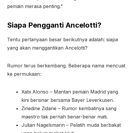
pemain merasa penting.”
Siapa Pengganti Ancelotti?
Tentu pertanyaan besar berikutnya adalah: siapa
yang akan menggantikan Ancelotti?
Rumor terus berkembang. Beberapa nama mencuat
ke permukaan:
Xabi Alonso – Mantan pemain Madrid yang
kini bersinar bersama Bayer Leverkusen.
Zinedine Zidane – Rumor kembalinya sang
maestro tak pernah benar-benar mati.
Julian Nagelsmann – Pelatih muda berbakat