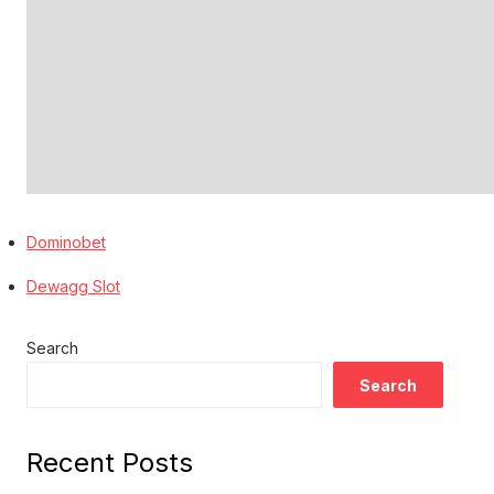
Dominobet
Dewagg Slot
Search
Search
Recent Posts