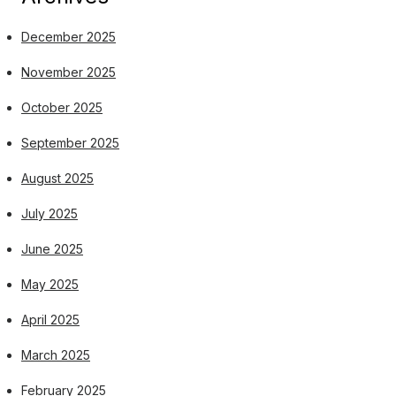
December 2025
November 2025
October 2025
September 2025
August 2025
July 2025
June 2025
May 2025
April 2025
March 2025
February 2025