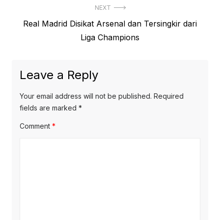
NEXT
Next
Real Madrid Disikat Arsenal dan Tersingkir dari
post:
Liga Champions
Leave a Reply
Your email address will not be published.
Required
fields are marked
*
Comment
*