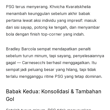
PSG terus menyerang. Khvicha Kvaratskhelia
menambah keunggulan sebelum akhir babak
pertama lewat aksi individu yang impresif: masuk
dari sisi sayap, potong ke tengah, dan menyambar
bola dengan finish top-corner yang indah.
Bradley Barcola sempat mendapatkan penalti
sebelum turun minum, tapi sayang, penyelesaiannya
gagal — Carnesecchi berhasil menggagalkan. Itu
sempat jadi peluang besar yang hilang, tapi tidak
terlalu mengganggu ritme PSG yang tetap dominan.
Babak Kedua: Konsolidasi & Tambahan
Gol