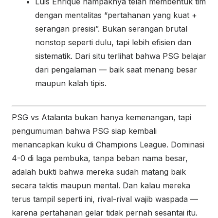
Luis Enrique nampaknya telah membentuk tim
dengan mentalitas “pertahanan yang kuat +
serangan presisi”. Bukan serangan brutal
nonstop seperti dulu, tapi lebih efisien dan
sistematik. Dari situ terlihat bahwa PSG belajar
dari pengalaman — baik saat menang besar
maupun kalah tipis.
PSG vs Atalanta bukan hanya kemenangan, tapi
pengumuman bahwa PSG siap kembali
menancapkan kuku di Champions League. Dominasi
4-0 di laga pembuka, tanpa beban nama besar,
adalah bukti bahwa mereka sudah matang baik
secara taktis maupun mental. Dan kalau mereka
terus tampil seperti ini, rival-rival wajib waspada —
karena pertahanan gelar tidak pernah sesantai itu.