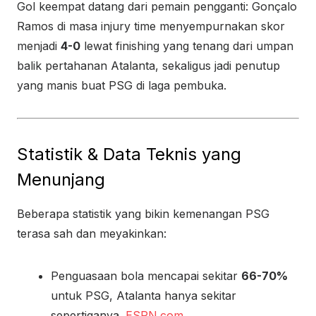
Gol keempat datang dari pemain pengganti: Gonçalo
Ramos di masa injury time menyempurnakan skor
menjadi
4-0
lewat finishing yang tenang dari umpan
balik pertahanan Atalanta, sekaligus jadi penutup
yang manis buat PSG di laga pembuka.
Statistik & Data Teknis yang
Menunjang
Beberapa statistik yang bikin kemenangan PSG
terasa sah dan meyakinkan:
Penguasaan bola mencapai sekitar
66-70%
untuk PSG, Atalanta hanya sekitar
sepertiganya.
ESPN.com