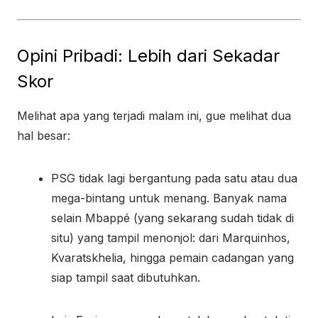
Opini Pribadi: Lebih dari Sekadar
Skor
Melihat apa yang terjadi malam ini, gue melihat dua
hal besar:
PSG tidak lagi bergantung pada satu atau dua
mega-bintang untuk menang. Banyak nama
selain Mbappé (yang sekarang sudah tidak di
situ) yang tampil menonjol: dari Marquinhos,
Kvaratskhelia, hingga pemain cadangan yang
siap tampil saat dibutuhkan.