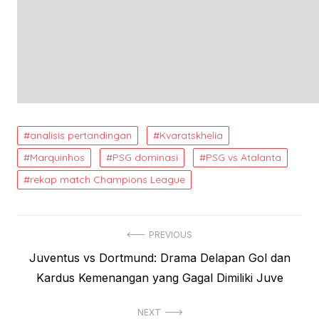
analisis pertandingan
Kvaratskhelia
Marquinhos
PSG dominasi
PSG vs Atalanta
rekap match Champions League
Post
PREVIOUS
Previous
Juventus vs Dortmund: Drama Delapan Gol dan
navigation
post:
Kardus Kemenangan yang Gagal Dimiliki Juve
NEXT