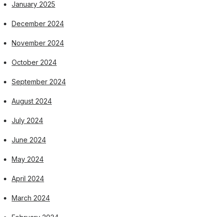
January 2025
December 2024
November 2024
October 2024
September 2024
August 2024
July 2024
June 2024
May 2024
April 2024
March 2024