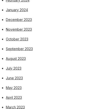
February 2024
January 2024
December 2023
November 2023
October 2023
September 2023
August 2023
July 2023
June 2023
May 2023
April 2023
March 2023