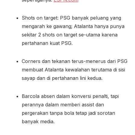
Shots on target: PSG banyak peluang yang
mengarah ke gawang; Atalanta hanya punya
sekitar 2 shots on target se-utama karena
pertahanan kuat PSG.
Corners dan tekanan terus-menerus dari PSG
membuat Atalanta kewalahan terutama di sisi
sayap dan di pertahanan lini kedua.
Barcola absen dalam konversi penalti, tapi
perannya dalam memberi assist dan
pergerakan tanpa bola tetap jadi sorotan
banyak media.