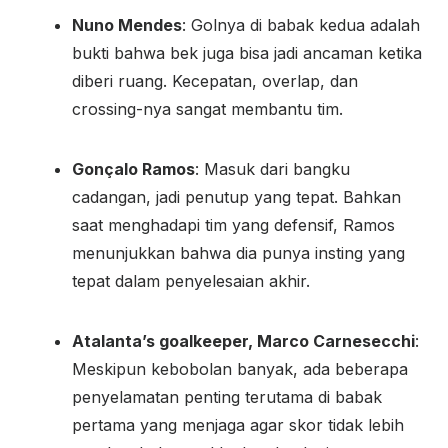
Nuno Mendes
: Golnya di babak kedua adalah
bukti bahwa bek juga bisa jadi ancaman ketika
diberi ruang. Kecepatan, overlap, dan
crossing-nya sangat membantu tim.
Gonçalo Ramos
: Masuk dari bangku
cadangan, jadi penutup yang tepat. Bahkan
saat menghadapi tim yang defensif, Ramos
menunjukkan bahwa dia punya insting yang
tepat dalam penyelesaian akhir.
Atalanta’s goalkeeper, Marco Carnesecchi
:
Meskipun kebobolan banyak, ada beberapa
penyelamatan penting terutama di babak
pertama yang menjaga agar skor tidak lebih