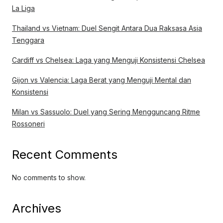
La Liga
Thailand vs Vietnam: Duel Sengit Antara Dua Raksasa Asia
Tenggara
Cardiff vs Chelsea: Laga yang Menguji Konsistensi Chelsea
Gijon vs Valencia: Laga Berat yang Menguji Mental dan
Konsistensi
Milan vs Sassuolo: Duel yang Sering Mengguncang Ritme
Rossoneri
Recent Comments
No comments to show.
Archives