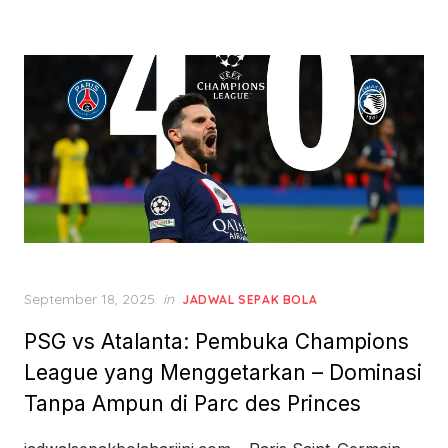
Posted
September 18, 2025
in
JADWAL SEPAK BOLA
on
PSG vs Atalanta: Pembuka Champions
League yang Menggetarkan – Dominasi
Tanpa Ampun di Parc des Princes