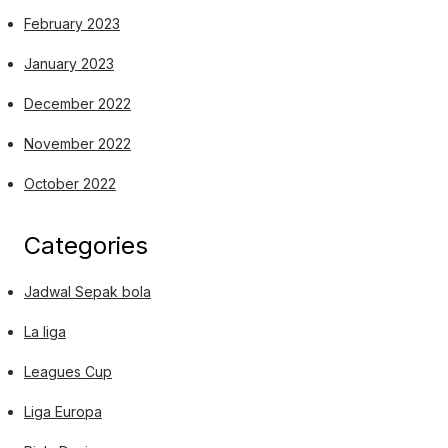
February 2023
January 2023
December 2022
November 2022
October 2022
Categories
Jadwal Sepak bola
La liga
Leagues Cup
Liga Europa