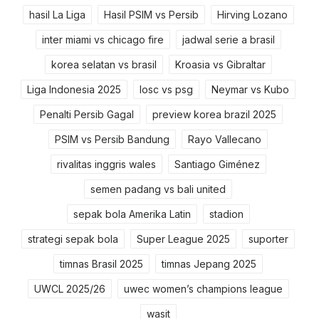
hasil La Liga
Hasil PSIM vs Persib
Hirving Lozano
inter miami vs chicago fire
jadwal serie a brasil
korea selatan vs brasil
Kroasia vs Gibraltar
Liga Indonesia 2025
losc vs psg
Neymar vs Kubo
Penalti Persib Gagal
preview korea brazil 2025
PSIM vs Persib Bandung
Rayo Vallecano
rivalitas inggris wales
Santiago Giménez
semen padang vs bali united
sepak bola Amerika Latin
stadion
strategi sepak bola
Super League 2025
suporter
timnas Brasil 2025
timnas Jepang 2025
UWCL 2025/26
uwec women’s champions league
wasit