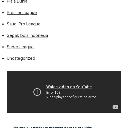
Piala Dunia
Premier League
Saudi Pro League
Sepak bola indonesia
Super League
Uncategorized