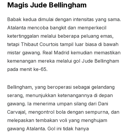
Magis Jude Bellingham
Babak kedua dimulai dengan intensitas yang sama.
Atalanta mencoba bangkit dan memperkecil
ketertinggalan melalui beberapa peluang emas,
tetapi Thibaut Courtois tampil luar biasa di bawah
mistar gawang. Real Madrid kemudian memastikan
kemenangan mereka melalui gol Jude Bellingham
pada menit ke-65.
Bellingham, yang beroperasi sebagai gelandang
serang, menunjukkan ketenangannya di depan
gawang. Ia menerima umpan silang dari Dani
Carvajal, mengontrol bola dengan sempurna, dan
melepaskan tembakan voli yang menghujam
gawang Atalanta. Gol ini tidak hanya