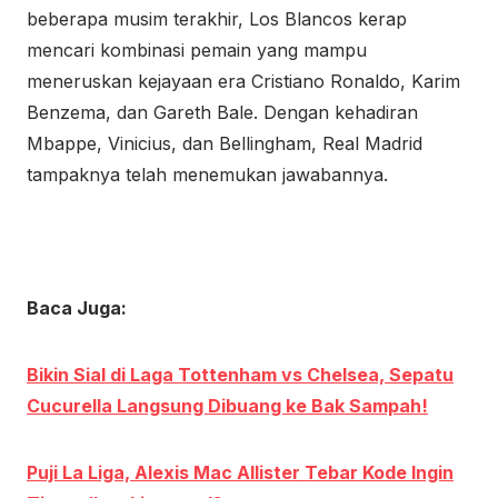
beberapa musim terakhir, Los Blancos kerap
mencari kombinasi pemain yang mampu
meneruskan kejayaan era Cristiano Ronaldo, Karim
Benzema, dan Gareth Bale. Dengan kehadiran
Mbappe, Vinicius, dan Bellingham, Real Madrid
tampaknya telah menemukan jawabannya.
Baca Juga:
Bikin Sial di Laga Tottenham vs Chelsea, Sepatu
Cucurella Langsung Dibuang ke Bak Sampah!
Puji La Liga, Alexis Mac Allister Tebar Kode Ingin