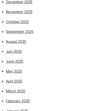
December 2025
November 2025
October 2025
September 2025
August 2025
July 2025
June 2025
May 2025
April 2025
March 2025
February 2025
January 2025