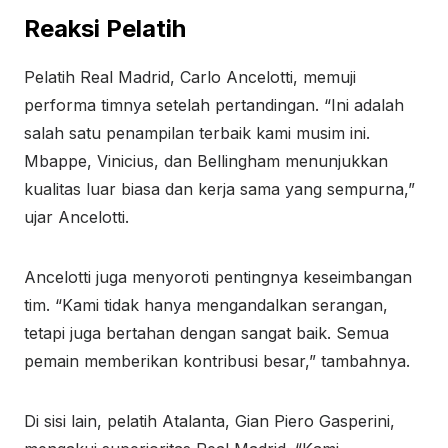
Reaksi Pelatih
Pelatih Real Madrid, Carlo Ancelotti, memuji
performa timnya setelah pertandingan. “Ini adalah
salah satu penampilan terbaik kami musim ini.
Mbappe, Vinicius, dan Bellingham menunjukkan
kualitas luar biasa dan kerja sama yang sempurna,”
ujar Ancelotti.
Ancelotti juga menyoroti pentingnya keseimbangan
tim. “Kami tidak hanya mengandalkan serangan,
tetapi juga bertahan dengan sangat baik. Semua
pemain memberikan kontribusi besar,” tambahnya.
Di sisi lain, pelatih Atalanta, Gian Piero Gasperini,