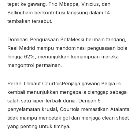
tepat ke gawang. Trio Mbappe, Vinicius, dan
Bellingham berkontribusi langsung dalam 14
tembakan tersebut.
Dominasi Penguasaan BolaMeski bermain tandang,
Real Madrid mampu mendominasi penguasaan bola
hingga 62%, menunjukkan kemampuan mereka
mengontrol permainan.
Peran Thibaut CourtoisPenjaga gawang Belgia ini
kembali menunjukkan mengapa ia dianggap sebagai
salah satu kiper terbaik dunia. Dengan 5
penyelamatan krusial, Courtois memastikan Atalanta
tidak mampu mencetak gol dan menjaga clean sheet
yang penting untuk timnya.