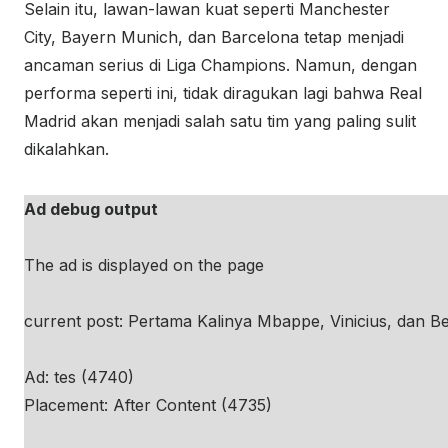
Selain itu, lawan-lawan kuat seperti Manchester
City, Bayern Munich, dan Barcelona tetap menjadi
ancaman serius di Liga Champions. Namun, dengan
performa seperti ini, tidak diragukan lagi bahwa Real
Madrid akan menjadi salah satu tim yang paling sulit
dikalahkan.
Ad debug output
The ad is displayed on the page
current post: Pertama Kalinya Mbappe, Vinicius, dan B
Ad: tes (4740)
Placement: After Content (4735)