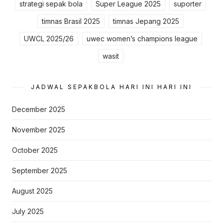
strategi sepak bola
Super League 2025
suporter
timnas Brasil 2025
timnas Jepang 2025
UWCL 2025/26
uwec women’s champions league
wasit
JADWAL SEPAKBOLA HARI INI HARI INI
December 2025
November 2025
October 2025
September 2025
August 2025
July 2025