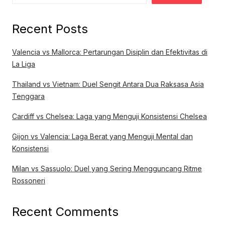
Recent Posts
Valencia vs Mallorca: Pertarungan Disiplin dan Efektivitas di
La Liga
Thailand vs Vietnam: Duel Sengit Antara Dua Raksasa Asia
Tenggara
Cardiff vs Chelsea: Laga yang Menguji Konsistensi Chelsea
Gijon vs Valencia: Laga Berat yang Menguji Mental dan
Konsistensi
Milan vs Sassuolo: Duel yang Sering Mengguncang Ritme
Rossoneri
Recent Comments