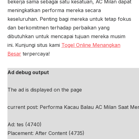
bekerja sama sebagai satu kesatuan, AC Milan dapat
meningkatkan performa mereka secara
keseluruhan. Penting bagi mereka untuk tetap fokus
dan berkomitmen terhadap perbaikan yang
dibutuhkan untuk mencapai tujuan mereka musim
ini. Kunjungi situs kami
Togel Online Menangkan
Besar
terpercaya!
Ad debug output
The ad is displayed on the page
current post: Performa Kacau Balau AC Milan Saat Me
Ad: tes (4740)
Placement: After Content (4735)