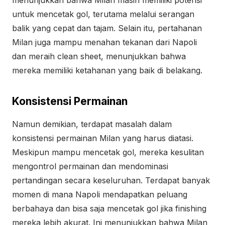
menunjukkan bahwa Milan masih memiliki potensi
untuk mencetak gol, terutama melalui serangan
balik yang cepat dan tajam. Selain itu, pertahanan
Milan juga mampu menahan tekanan dari Napoli
dan meraih clean sheet, menunjukkan bahwa
mereka memiliki ketahanan yang baik di belakang.
Konsistensi Permainan
Namun demikian, terdapat masalah dalam
konsistensi permainan Milan yang harus diatasi.
Meskipun mampu mencetak gol, mereka kesulitan
mengontrol permainan dan mendominasi
pertandingan secara keseluruhan. Terdapat banyak
momen di mana Napoli mendapatkan peluang
berbahaya dan bisa saja mencetak gol jika finishing
mereka lebih akurat. Ini menunjukkan bahwa Milan