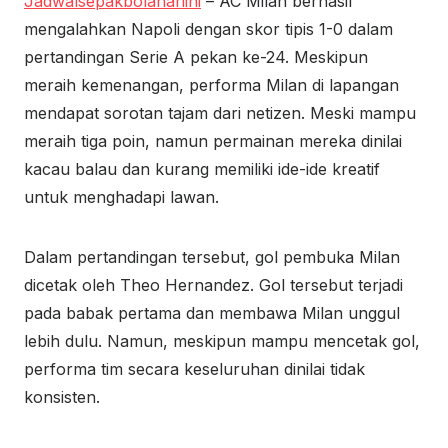
Jadwalsepakbolahariini
– AC Milan berhasil
mengalahkan Napoli dengan skor tipis 1-0 dalam
pertandingan Serie A pekan ke-24. Meskipun
meraih kemenangan, performa Milan di lapangan
mendapat sorotan tajam dari netizen. Meski mampu
meraih tiga poin, namun permainan mereka dinilai
kacau balau dan kurang memiliki ide-ide kreatif
untuk menghadapi lawan.
Dalam pertandingan tersebut, gol pembuka Milan
dicetak oleh Theo Hernandez. Gol tersebut terjadi
pada babak pertama dan membawa Milan unggul
lebih dulu. Namun, meskipun mampu mencetak gol,
performa tim secara keseluruhan dinilai tidak
konsisten.