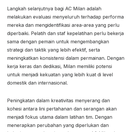
Langkah selanjutnya bagi AC Milan adalah
melakukan evaluasi menyeluruh terhadap performa
mereka dan mengidentifikasi area-area yang perlu
diperbaiki. Pelatih dan staf kepelatihan perlu bekerja
sama dengan pemain untuk mengembangkan
strategi dan taktik yang lebih efektif, serta
meningkatkan konsistensi dalam permainan. Dengan
kerja keras dan dedikasi, Milan memiliki potensi
untuk menjadi kekuatan yang lebih kuat di level
domestik dan internasional.
Peningkatan dalam kreativitas menyerang dan
kohesi antara lini pertahanan dan serangan akan
menjadi fokus utama dalam latihan tim. Dengan
menerapkan perubahan yang diperlukan dan