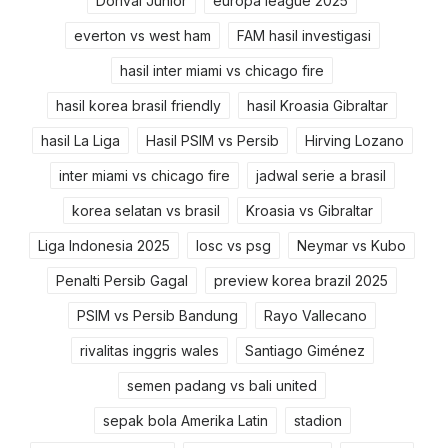
Dorival Júnior
europa league 2025
everton vs west ham
FAM hasil investigasi
hasil inter miami vs chicago fire
hasil korea brasil friendly
hasil Kroasia Gibraltar
hasil La Liga
Hasil PSIM vs Persib
Hirving Lozano
inter miami vs chicago fire
jadwal serie a brasil
korea selatan vs brasil
Kroasia vs Gibraltar
Liga Indonesia 2025
losc vs psg
Neymar vs Kubo
Penalti Persib Gagal
preview korea brazil 2025
PSIM vs Persib Bandung
Rayo Vallecano
rivalitas inggris wales
Santiago Giménez
semen padang vs bali united
sepak bola Amerika Latin
stadion