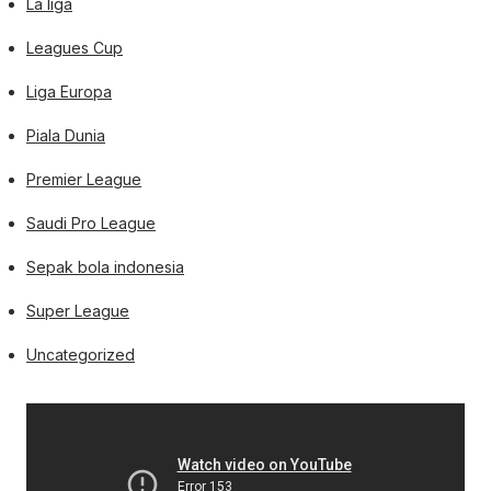
La liga
Leagues Cup
Liga Europa
Piala Dunia
Premier League
Saudi Pro League
Sepak bola indonesia
Super League
Uncategorized