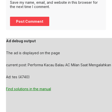
Save my name, email, and website in this browser for
the next time I comment.
Ad debug output
The ad is displayed on the page
current post: Performa Kacau Balau AC Milan Saat Mengalahkan 
Ad: tes (4740)
Find solutions in the manual