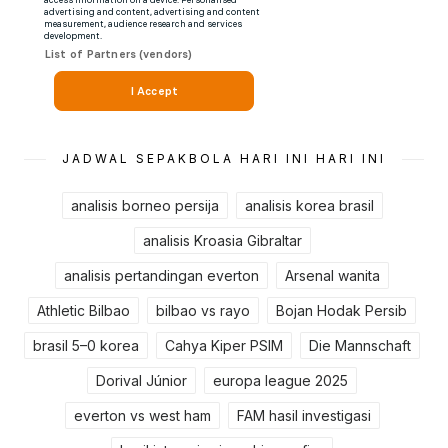
JADWAL SEPAKBOLA HARI INI HARI INI
analisis borneo persija
analisis korea brasil
analisis Kroasia Gibraltar
analisis pertandingan everton
Arsenal wanita
Athletic Bilbao
bilbao vs rayo
Bojan Hodak Persib
brasil 5–0 korea
Cahya Kiper PSIM
Die Mannschaft
Dorival Júnior
europa league 2025
everton vs west ham
FAM hasil investigasi