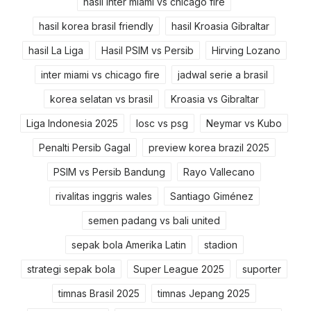
hasil inter miami vs chicago fire
hasil korea brasil friendly
hasil Kroasia Gibraltar
hasil La Liga
Hasil PSIM vs Persib
Hirving Lozano
inter miami vs chicago fire
jadwal serie a brasil
korea selatan vs brasil
Kroasia vs Gibraltar
Liga Indonesia 2025
losc vs psg
Neymar vs Kubo
Penalti Persib Gagal
preview korea brazil 2025
PSIM vs Persib Bandung
Rayo Vallecano
rivalitas inggris wales
Santiago Giménez
semen padang vs bali united
sepak bola Amerika Latin
stadion
strategi sepak bola
Super League 2025
suporter
timnas Brasil 2025
timnas Jepang 2025