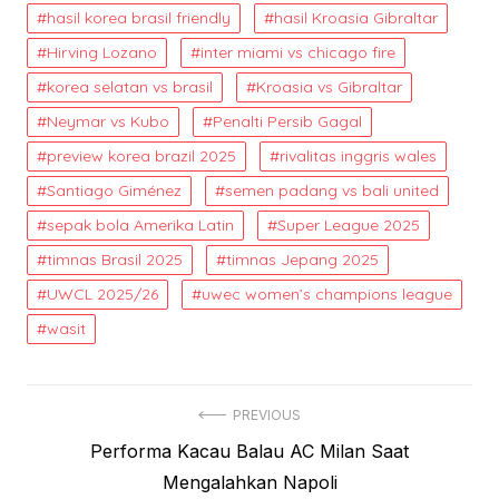
hasil korea brasil friendly
hasil Kroasia Gibraltar
Hirving Lozano
inter miami vs chicago fire
korea selatan vs brasil
Kroasia vs Gibraltar
Neymar vs Kubo
Penalti Persib Gagal
preview korea brazil 2025
rivalitas inggris wales
Santiago Giménez
semen padang vs bali united
sepak bola Amerika Latin
Super League 2025
timnas Brasil 2025
timnas Jepang 2025
UWCL 2025/26
uwec women’s champions league
wasit
Post
PREVIOUS
Previous
Performa Kacau Balau AC Milan Saat
navigation
post:
Mengalahkan Napoli