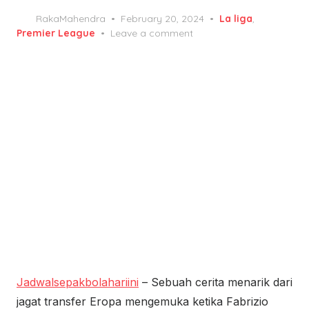
Posted
RakaMahendra
February 20, 2024
La liga
,
on
Premier League
Leave a comment
Jadwalsepakbolahariini
– Sebuah cerita menarik dari
jagat transfer Eropa mengemuka ketika Fabrizio