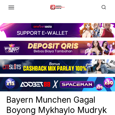
Skip
to
the
content
Bayern Munchen Gagal
Boyong Mykhaylo Mudryk