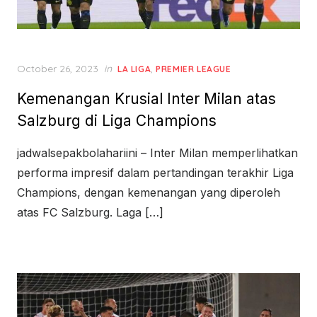
Posted
October 26, 2023
in
,
LA LIGA
PREMIER LEAGUE
on
Kemenangan Krusial Inter Milan atas
Salzburg di Liga Champions
jadwalsepakbolahariini – Inter Milan memperlihatkan
performa impresif dalam pertandingan terakhir Liga
Champions, dengan kemenangan yang diperoleh
atas FC Salzburg. Laga […]