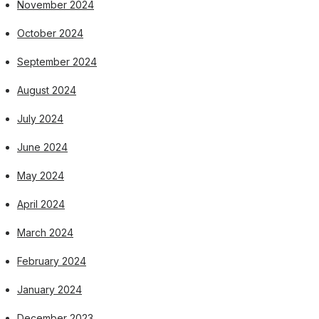
November 2024
October 2024
September 2024
August 2024
July 2024
June 2024
May 2024
April 2024
March 2024
February 2024
January 2024
December 2023