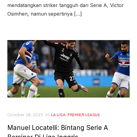
mendatangkan striker tangguh dari Serie A, Victor
Osimhen, namun sepertinya […]
Posted
October 28, 2023
in
,
LA LIGA
PREMIER LEAGUE
on
Manuel Locatelli: Bintang Serie A