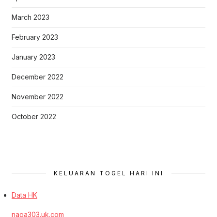
March 2023
February 2023
January 2023
December 2022
November 2022
October 2022
KELUARAN TOGEL HARI INI
Data HK
naga303.uk.com