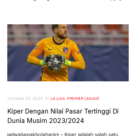
Posted
October 23, 2023
in
,
LA LIGA
PREMIER LEAGUE
on
Kiper Dengan Nilai Pasar Tertinggi Di
Dunia Musim 2023/2024
jadwalsepakbolahariini – Kiper adalah salah satu