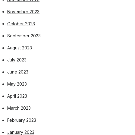
November 2023
October 2023
September 2023
August 2023
July 2023
June 2023
May 2023
April 2023
March 2023
February 2023
January 2023