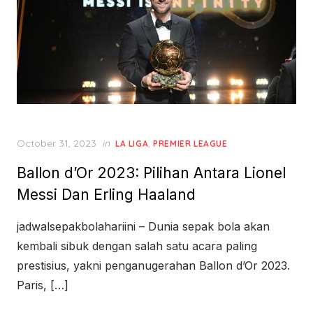
Posted
October 31, 2023
in
,
LA LIGA
PREMIER LEAGUE
on
Ballon d’Or 2023: Pilihan Antara Lionel
Messi Dan Erling Haaland
jadwalsepakbolahariini – Dunia sepak bola akan
kembali sibuk dengan salah satu acara paling
prestisius, yakni penganugerahan Ballon d’Or 2023.
Paris, […]