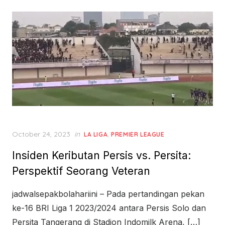
Posted
October 24, 2023
in
,
LA LIGA
PREMIER LEAGUE
on
Insiden Keributan Persis vs. Persita:
Perspektif Seorang Veteran
jadwalsepakbolahariini – Pada pertandingan pekan
ke-16 BRI Liga 1 2023/2024 antara Persis Solo dan
Persita Tangerang di Stadion Indomilk Arena, […]