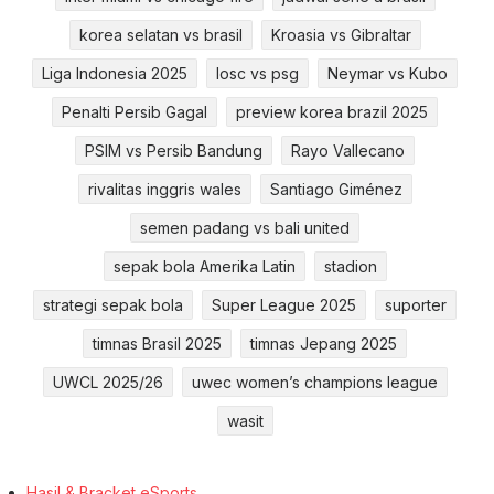
korea selatan vs brasil
Kroasia vs Gibraltar
Liga Indonesia 2025
losc vs psg
Neymar vs Kubo
Penalti Persib Gagal
preview korea brazil 2025
PSIM vs Persib Bandung
Rayo Vallecano
rivalitas inggris wales
Santiago Giménez
semen padang vs bali united
sepak bola Amerika Latin
stadion
strategi sepak bola
Super League 2025
suporter
timnas Brasil 2025
timnas Jepang 2025
UWCL 2025/26
uwec women’s champions league
wasit
Hasil & Bracket eSports