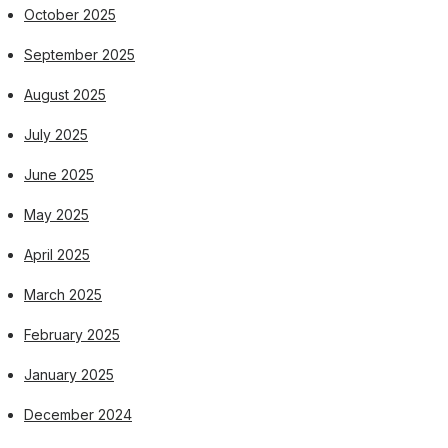
October 2025
September 2025
August 2025
July 2025
June 2025
May 2025
April 2025
March 2025
February 2025
January 2025
December 2024