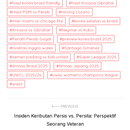
hasil korea brasil friendly
hasil Kroasia Gibraltar
Hasil PSIM vs Persib
Hirving Lozano
inter miami vs chicago fire
korea selatan vs brasil
Kroasia vs Gibraltar
Neymar vs Kubo
Penalti Persib Gagal
preview korea brazil 2025
rivalitas inggris wales
Santiago Giménez
semen padang vs bali united
Super League 2025
timnas Brasil 2025
timnas Jepang 2025
UWCL 2025/26
uwec women’s champions league
wasit
Post
PREVIOUS
Previous
Insiden Keributan Persis vs. Persita: Perspektif
navigation
post:
Seorang Veteran