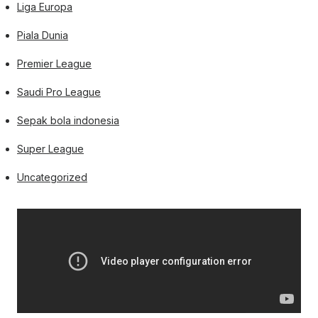
Liga Europa
Piala Dunia
Premier League
Saudi Pro League
Sepak bola indonesia
Super League
Uncategorized