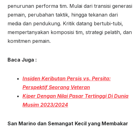
penurunan performa tim. Mulai dari transisi generasi
pemain, perubahan taktik, hingga tekanan dari
media dan pendukung. Kritik datang bertubi-tubi,
mempertanyakan komposisi tim, strategi pelatih, dan
komitmen pemain.
Baca Juga :
Insiden Keributan Persis vs. Persita:
Perspektif Seorang Veteran
Kiper Dengan Nilai Pasar Tertinggi Di Dunia
Musim 2023/2024
San Marino dan Semangat Kecil yang Membakar