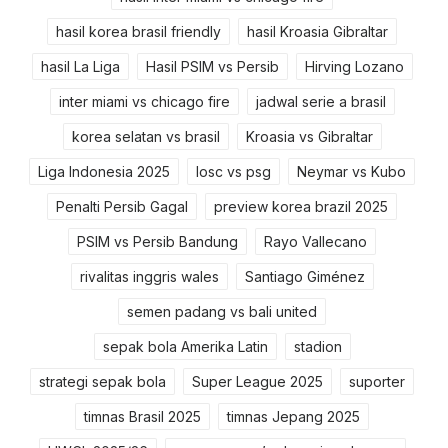
hasil korea brasil friendly
hasil Kroasia Gibraltar
hasil La Liga
Hasil PSIM vs Persib
Hirving Lozano
inter miami vs chicago fire
jadwal serie a brasil
korea selatan vs brasil
Kroasia vs Gibraltar
Liga Indonesia 2025
losc vs psg
Neymar vs Kubo
Penalti Persib Gagal
preview korea brazil 2025
PSIM vs Persib Bandung
Rayo Vallecano
rivalitas inggris wales
Santiago Giménez
semen padang vs bali united
sepak bola Amerika Latin
stadion
strategi sepak bola
Super League 2025
suporter
timnas Brasil 2025
timnas Jepang 2025