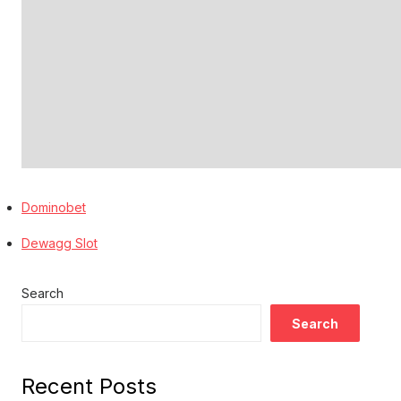
Dominobet
Dewagg Slot
Search
Search
Recent Posts