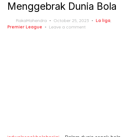
Menggebrak Dunia Bola
Posted
RakaMahendra
October 25, 2023
La liga
,
on
Premier League
Leave a comment