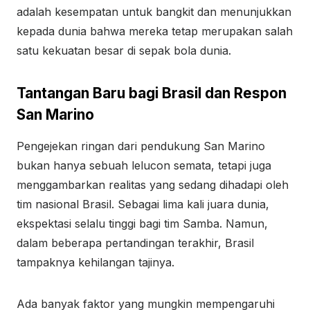
adalah kesempatan untuk bangkit dan menunjukkan
kepada dunia bahwa mereka tetap merupakan salah
satu kekuatan besar di sepak bola dunia.
Tantangan Baru bagi Brasil dan Respon
San Marino
Pengejekan ringan dari pendukung San Marino
bukan hanya sebuah lelucon semata, tetapi juga
menggambarkan realitas yang sedang dihadapi oleh
tim nasional Brasil. Sebagai lima kali juara dunia,
ekspektasi selalu tinggi bagi tim Samba. Namun,
dalam beberapa pertandingan terakhir, Brasil
tampaknya kehilangan tajinya.
Ada banyak faktor yang mungkin mempengaruhi