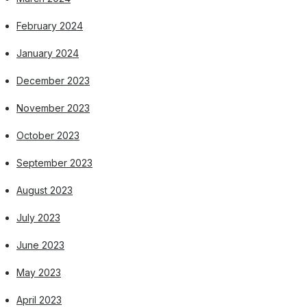
February 2024
January 2024
December 2023
November 2023
October 2023
September 2023
August 2023
July 2023
June 2023
May 2023
April 2023