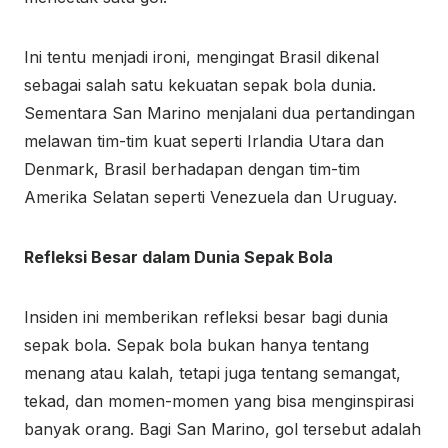
Ini tentu menjadi ironi, mengingat Brasil dikenal
sebagai salah satu kekuatan sepak bola dunia.
Sementara San Marino menjalani dua pertandingan
melawan tim-tim kuat seperti Irlandia Utara dan
Denmark, Brasil berhadapan dengan tim-tim
Amerika Selatan seperti Venezuela dan Uruguay.
Refleksi Besar dalam Dunia Sepak Bola
Insiden ini memberikan refleksi besar bagi dunia
sepak bola. Sepak bola bukan hanya tentang
menang atau kalah, tetapi juga tentang semangat,
tekad, dan momen-momen yang bisa menginspirasi
banyak orang. Bagi San Marino, gol tersebut adalah