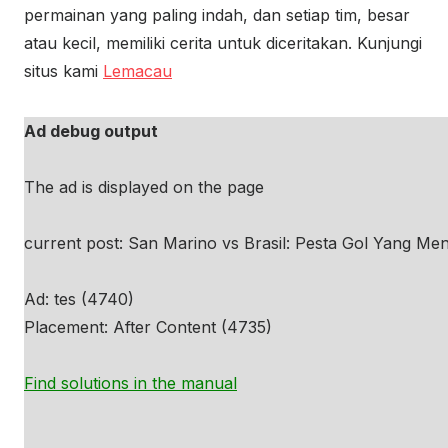
permainan yang paling indah, dan setiap tim, besar
atau kecil, memiliki cerita untuk diceritakan. Kunjungi
situs kami
Lemacau
Ad debug output
The ad is displayed on the page
current post: San Marino vs Brasil: Pesta Gol Yang Me
Ad: tes (4740)
Placement: After Content (4735)
Find solutions in the manual