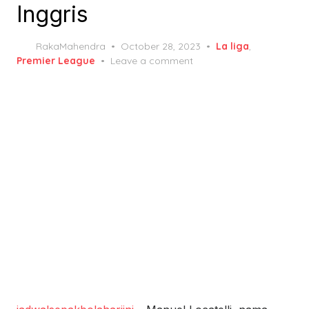
Inggris
Posted
RakaMahendra
October 28, 2023
La liga
,
on
Premier League
Leave a comment