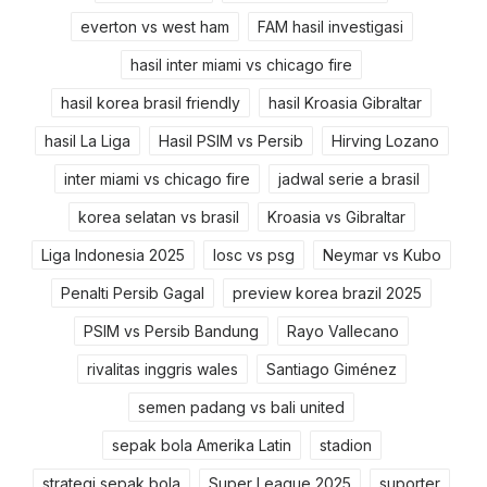
everton vs west ham
FAM hasil investigasi
hasil inter miami vs chicago fire
hasil korea brasil friendly
hasil Kroasia Gibraltar
hasil La Liga
Hasil PSIM vs Persib
Hirving Lozano
inter miami vs chicago fire
jadwal serie a brasil
korea selatan vs brasil
Kroasia vs Gibraltar
Liga Indonesia 2025
losc vs psg
Neymar vs Kubo
Penalti Persib Gagal
preview korea brazil 2025
PSIM vs Persib Bandung
Rayo Vallecano
rivalitas inggris wales
Santiago Giménez
semen padang vs bali united
sepak bola Amerika Latin
stadion
strategi sepak bola
Super League 2025
suporter