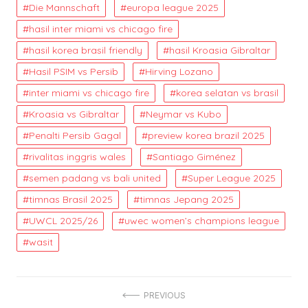
Die Mannschaft
europa league 2025
hasil inter miami vs chicago fire
hasil korea brasil friendly
hasil Kroasia Gibraltar
Hasil PSIM vs Persib
Hirving Lozano
inter miami vs chicago fire
korea selatan vs brasil
Kroasia vs Gibraltar
Neymar vs Kubo
Penalti Persib Gagal
preview korea brazil 2025
rivalitas inggris wales
Santiago Giménez
semen padang vs bali united
Super League 2025
timnas Brasil 2025
timnas Jepang 2025
UWCL 2025/26
uwec women’s champions league
wasit
Post
PREVIOUS