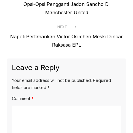
Previous
Opsi-Opsi Pengganti Jadon Sancho Di
navigation
post:
Manchester United
NEXT
Next
Napoli Pertahankan Victor Osimhen Meski Diincar
post:
Raksasa EPL
Leave a Reply
Your email address will not be published.
Required
fields are marked
*
Comment
*