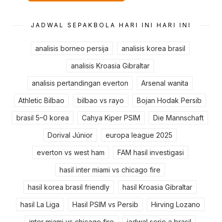
JADWAL SEPAKBOLA HARI INI HARI INI
analisis borneo persija
analisis korea brasil
analisis Kroasia Gibraltar
analisis pertandingan everton
Arsenal wanita
Athletic Bilbao
bilbao vs rayo
Bojan Hodak Persib
brasil 5–0 korea
Cahya Kiper PSIM
Die Mannschaft
Dorival Júnior
europa league 2025
everton vs west ham
FAM hasil investigasi
hasil inter miami vs chicago fire
hasil korea brasil friendly
hasil Kroasia Gibraltar
hasil La Liga
Hasil PSIM vs Persib
Hirving Lozano
inter miami vs chicago fire
jadwal serie a brasil