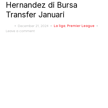
Hernandez di Bursa
Transfer Januari
Posted
December 21, 2024
La liga
,
Premier League
on
Leave a comment