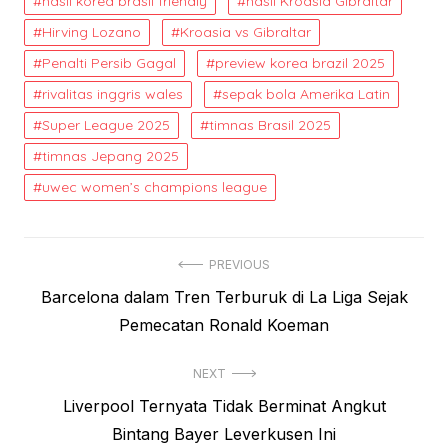
hasil korea brasil friendly
hasil Kroasia Gibraltar
Hirving Lozano
Kroasia vs Gibraltar
Penalti Persib Gagal
preview korea brazil 2025
rivalitas inggris wales
sepak bola Amerika Latin
Super League 2025
timnas Brasil 2025
timnas Jepang 2025
uwec women’s champions league
Post
PREVIOUS
Previous
Barcelona dalam Tren Terburuk di La Liga Sejak
navigation
post:
Pemecatan Ronald Koeman
NEXT
Next
Liverpool Ternyata Tidak Berminat Angkut
post:
Bintang Bayer Leverkusen Ini