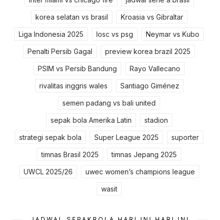
korea selatan vs brasil
Kroasia vs Gibraltar
Liga Indonesia 2025
losc vs psg
Neymar vs Kubo
Penalti Persib Gagal
preview korea brazil 2025
PSIM vs Persib Bandung
Rayo Vallecano
rivalitas inggris wales
Santiago Giménez
semen padang vs bali united
sepak bola Amerika Latin
stadion
strategi sepak bola
Super League 2025
suporter
timnas Brasil 2025
timnas Jepang 2025
UWCL 2025/26
uwec women’s champions league
wasit
JADWAL SEPAKBOLA HARI INI HARI INI