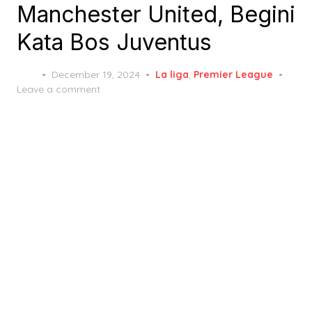
Manchester United, Begini
Kata Bos Juventus
Posted
December 19, 2024
La liga
,
Premier League
on
Leave a comment