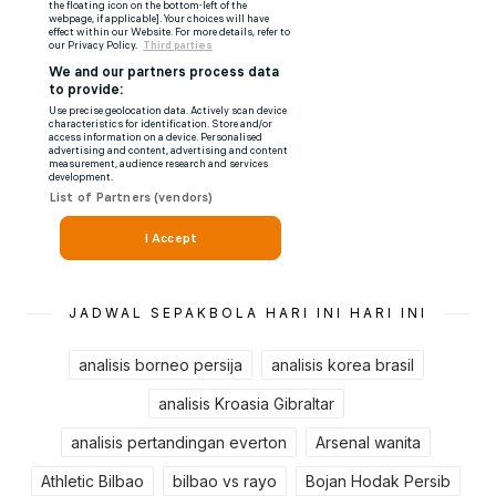
JADWAL SEPAKBOLA HARI INI HARI INI
analisis borneo persija
analisis korea brasil
analisis Kroasia Gibraltar
analisis pertandingan everton
Arsenal wanita
Athletic Bilbao
bilbao vs rayo
Bojan Hodak Persib