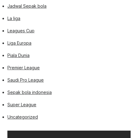
Jadwal Sepak bola
La liga
Leagues Cup
Liga Europa
Piala Dunia
Premier League
Saudi Pro League
Sepak bola indonesia
Super League
Uncategorized