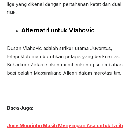
liga yang dikenal dengan pertahanan ketat dan duel
fisik.
Alternatif untuk Vlahovic
Dusan Vlahovic adalah striker utama Juventus,
tetapi klub membutuhkan pelapis yang berkualitas.
Kehadiran Zirkzee akan memberikan opsi tambahan
bagi pelatih Massimiliano Allegri dalam merotasi tim.
Baca Juga:
Jose Mourinho Masih Menyimpan Asa untuk Latih