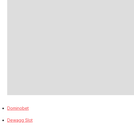
Dominobet
Dewagg Slot