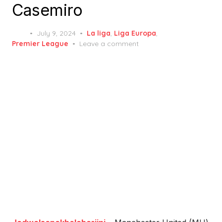
Casemiro
Posted
July 9, 2024
La liga
,
Liga Europa
,
on
Premier League
Leave a comment