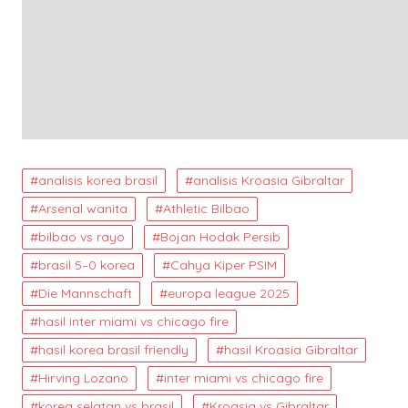
analisis korea brasil
analisis Kroasia Gibraltar
Arsenal wanita
Athletic Bilbao
bilbao vs rayo
Bojan Hodak Persib
brasil 5–0 korea
Cahya Kiper PSIM
Die Mannschaft
europa league 2025
hasil inter miami vs chicago fire
hasil korea brasil friendly
hasil Kroasia Gibraltar
Hirving Lozano
inter miami vs chicago fire
korea selatan vs brasil
Kroasia vs Gibraltar