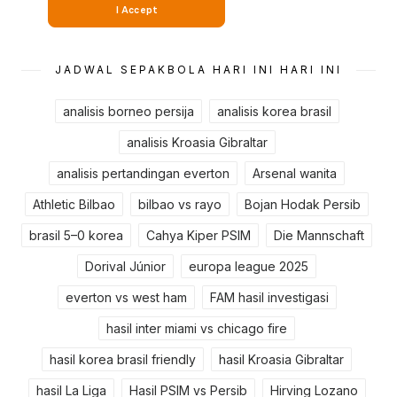
JADWAL SEPAKBOLA HARI INI HARI INI
analisis borneo persija
analisis korea brasil
analisis Kroasia Gibraltar
analisis pertandingan everton
Arsenal wanita
Athletic Bilbao
bilbao vs rayo
Bojan Hodak Persib
brasil 5–0 korea
Cahya Kiper PSIM
Die Mannschaft
Dorival Júnior
europa league 2025
everton vs west ham
FAM hasil investigasi
hasil inter miami vs chicago fire
hasil korea brasil friendly
hasil Kroasia Gibraltar
hasil La Liga
Hasil PSIM vs Persib
Hirving Lozano