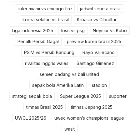
inter miami vs chicago fire
jadwal serie a brasil
korea selatan vs brasil
Kroasia vs Gibraltar
Liga Indonesia 2025
losc vs psg
Neymar vs Kubo
Penalti Persib Gagal
preview korea brazil 2025
PSIM vs Persib Bandung
Rayo Vallecano
rivalitas inggris wales
Santiago Giménez
semen padang vs bali united
sepak bola Amerika Latin
stadion
strategi sepak bola
Super League 2025
suporter
timnas Brasil 2025
timnas Jepang 2025
UWCL 2025/26
uwec women’s champions league
wasit