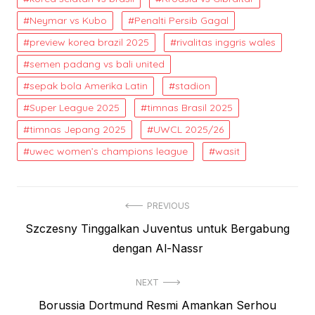
Neymar vs Kubo
Penalti Persib Gagal
preview korea brazil 2025
rivalitas inggris wales
semen padang vs bali united
sepak bola Amerika Latin
stadion
Super League 2025
timnas Brasil 2025
timnas Jepang 2025
UWCL 2025/26
uwec women’s champions league
wasit
Post
PREVIOUS
Previous
Szczesny Tinggalkan Juventus untuk Bergabung
navigation
post:
dengan Al-Nassr
NEXT
Next
Borussia Dortmund Resmi Amankan Serhou